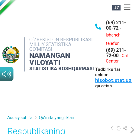
UZ
BOSHQARMA HAQIDA
(69) 211-
00-72
-
OCHIQ MA'LUMOTLAR
Ishonch
O‘ZBEKISTON RESPUBLIKASI
NASHRLAR
telefoni
MILLIY STATISTIKA
QO‘MITASI
(69) 211-
INTERAKTIV XIZMATLAR
NAMANGAN
72-00
-
Call
VILOYATI
MATBUOT XIZMATI
Center
STATISTIKA BOSHQARMASI
Tadbirkorlar
MUROJAATLAR
uchun:
hisobot.stat.uz
KONTAKTLAR
ga o'tish
Asosiy sahifa
Qo'mita yangiliklari
Respublikaning