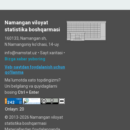
Namangan viloyat
statistika boshqarmasi
160133, Namangan sh,
N.Namangoniy ko'chasi, 14-uy.
info@namstat.uz •
Sayt xaritasi
•
Bizga xabar yuboring
Veb-saytdan foydalanish uchun
qo'llanma
Ma`lumotda xato topdingizmi?
Uni belgilang va quyidagilarni
bosing
Ctrl + Enter
Onlayn: 20
© 2013-2026 Namangan viloyat
statistika boshqarmasi
Materiallardan foydalanganda