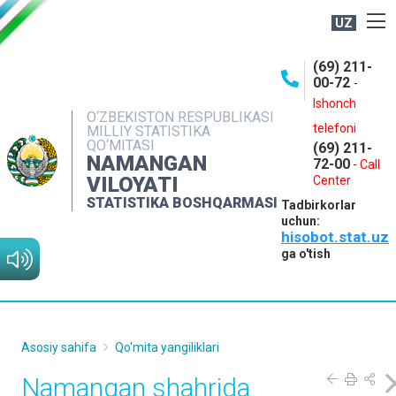
UZ
BOSHQARMA HAQIDA
(69) 211-
00-72
-
OCHIQ MA'LUMOTLAR
Ishonch
O‘ZBEKISTON RESPUBLIKASI
NASHRLAR
telefoni
MILLIY STATISTIKA
QO‘MITASI
(69) 211-
INTERAKTIV XIZMATLAR
NAMANGAN
72-00
-
Call
VILOYATI
MATBUOT XIZMATI
Center
STATISTIKA BOSHQARMASI
Tadbirkorlar
MUROJAATLAR
uchun:
hisobot.stat.uz
KONTAKTLAR
ga o'tish
Asosiy sahifa
Qo'mita yangiliklari
Namangan shahrida