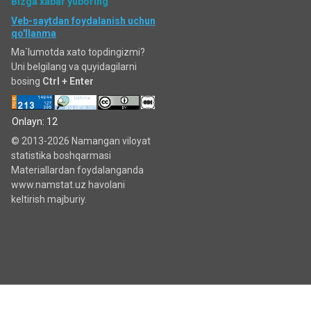
Bizga xabar yuboring
Veb-saytdan foydalanish uchun
qo'llanma
Ma`lumotda xato topdingizmi?
Uni belgilang va quyidagilarni
bosing
Ctrl + Enter
Onlayn: 12
© 2013-2026 Namangan viloyat
statistika boshqarmasi
Materiallardan foydalanganda
www.namstat.uz havolani
keltirish majburiy.