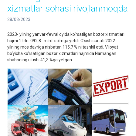
xizmatlar sohasi rivojlanmoqda
28/03/2023
2023- yilning yanvar-fevral oyida ko‘rsatilgan bozor xizmatlari
hajmi 1 trln. 092,8 mlrd. so‘mga yetdi. O‘sish surʼati 2022-
yilning mos davriga nisbatan 115,7 % ni tashkil etdi. Viloyat
bo‘yicha ko‘rsatilgan bozor xizmatlari hajmida Namangan
shahrining ulushi 41,3 %ga yetgan.