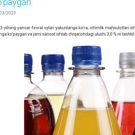
o'paygan
03/2023
3-yilning yanvar-fevral oylari yakunlariga ko‘ra, ichimlik mahsulotlari ish
mga ko'paygan va jami sanoat ishlab chiqarishdagi ulushi 3,0 % ni tashkil 