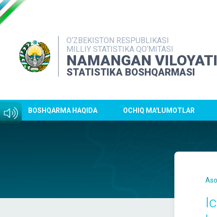
O‘ZBEKISTON RESPUBLIKASI
MILLIY STATISTIKA QO‘MITASI
NAMANGAN VILOYAT
STATISTIKA BOSHQARMASI
BOSHQARMA HAQIDA
OCHIQ MA'LUMOTLAR
Aso
I