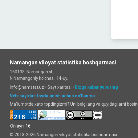
Namangan viloyat statistika boshqarmasi
160133, Namangan sh,
N.Namangoniy ko'chasi, 14-uy.
info@namstat.uz •
Sayt xaritasi
•
Bizga xabar yuboring
Veb-saytdan foydalanish uchun qo'llanma
Ma`lumotda xato topdingizmi? Uni belgilang va quyidagilarni bosi
Onlayn: 16
© 2013-2026 Namangan viloyat statistika boshqarmasi