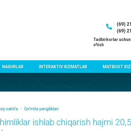
(69) 2
(69) 2
I
Tadbirkorlar uchun
o'tish
NASHRLAR
INTERAKTIV XIZMATLAR
MATBUOT XIZ
siy sahifa
Qo'mita yangiliklari
chimliklar ishlab chiqarish hajmi 20