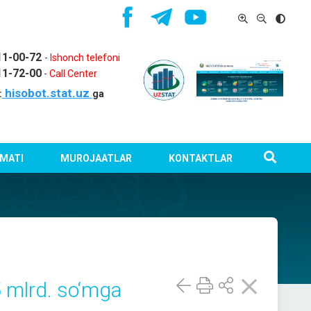
11-00-72
-
Ishonch telefoni
11-72-00
-
Call Center
hisobot.stat.uz
:
ga
MATI
MUROJAATLAR
KONTAKTLAR
,5 mlrd. so‘mga