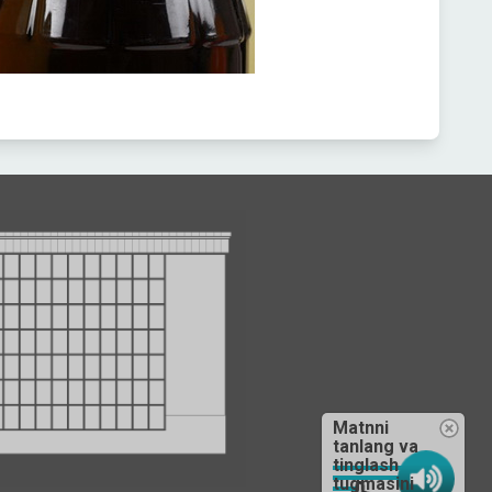
Matnni
tanlang va
tinglash
tugmasini