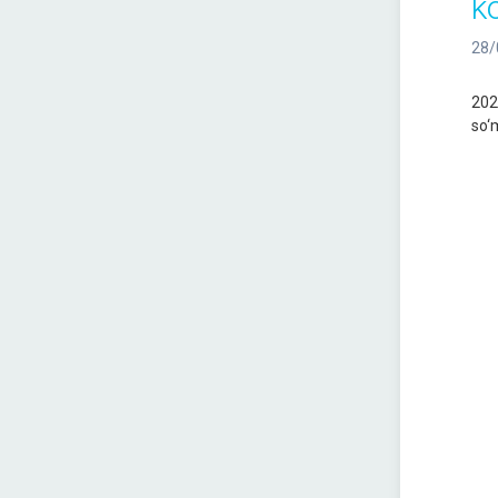
k
28/
202
so‘