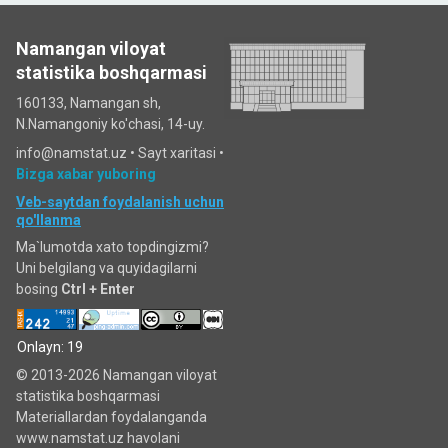
Namangan viloyat
statistika boshqarmasi
160133, Namangan sh,
N.Namangoniy ko'chasi, 14-uy.
info@namstat.uz •
Sayt xaritasi
•
Bizga xabar yuboring
Veb-saytdan foydalanish uchun
qo'llanma
Ma`lumotda xato topdingizmi?
Uni belgilang va quyidagilarni
bosing
Ctrl + Enter
Onlayn: 19
© 2013-2026 Namangan viloyat
statistika boshqarmasi
Materiallardan foydalanganda
www.namstat.uz havolani