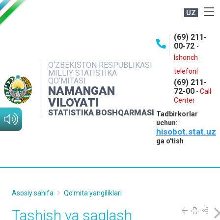
UZ
BOSHQARMA HAQIDA
(69) 211-
00-72
-
OCHIQ MA'LUMOTLAR
Ishonch
O‘ZBEKISTON RESPUBLIKASI
NASHRLAR
telefoni
MILLIY STATISTIKA
QO‘MITASI
(69) 211-
INTERAKTIV XIZMATLAR
NAMANGAN
72-00
-
Call
VILOYATI
MATBUOT XIZMATI
Center
STATISTIKA BOSHQARMASI
Tadbirkorlar
MUROJAATLAR
uchun:
hisobot.stat.uz
KONTAKTLAR
ga o'tish
Asosiy sahifa
Qo'mita yangiliklari
Tashish va saqlash