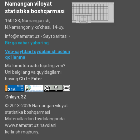
Namangan viloyat
statistika boshqarmasi
160133, Namangan sh,
N.Namangoniy ko'chasi, 14-uy.
info@namstat.uz •
Sayt xaritasi
•
Bizga xabar yuboring
Veb-saytdan foydalanish uchun
qo'llanma
Ma`lumotda xato topdingizmi?
Uni belgilang va quyidagilarni
bosing
Ctrl + Enter
Onlayn: 32
© 2013-2026 Namangan viloyat
statistika boshqarmasi
Materiallardan foydalanganda
www.namstat.uz havolani
keltirish majburiy.