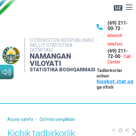
UZ
BOSHQARMA HAQIDA
(69) 211-
00-72
-
OCHIQ MA'LUMOTLAR
Ishonch
O‘ZBEKISTON RESPUBLIKASI
NASHRLAR
telefoni
MILLIY STATISTIKA
QO‘MITASI
(69) 211-
INTERAKTIV XIZMATLAR
NAMANGAN
72-00
-
Call
VILOYATI
MATBUOT XIZMATI
Center
STATISTIKA BOSHQARMASI
Tadbirkorlar
MUROJAATLAR
uchun:
hisobot.stat.uz
KONTAKTLAR
ga o'tish
Asosiy sahifa
Qo'mita yangiliklari
Kichik tadbirkorlik