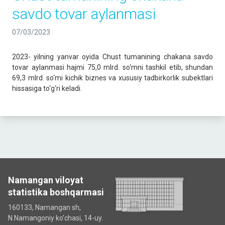
savdo tovar aylanmasi
07/03/2023
2023- yilning yanvar oyida Chust tumanining chakana savdo
tovar aylanmasi hajmi 75,0 mlrd. so‘mni tashkil etib, shundan
69,3 mlrd. so‘mi kichik biznes va xususiy tadbirkorlik subektlari
hissasiga to‘g‘ri keladi.
Namangan viloyat
statistika boshqarmasi
160133, Namangan sh,
N.Namangoniy ko'chasi, 14-uy.