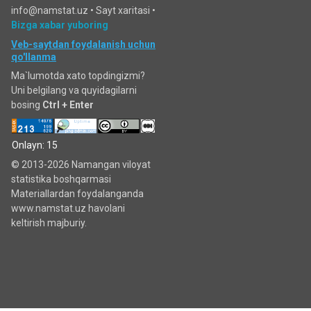
info@namstat.uz •
Sayt xaritasi
•
Bizga xabar yuboring
Veb-saytdan foydalanish uchun
qo'llanma
Ma`lumotda xato topdingizmi?
Uni belgilang va quyidagilarni
bosing
Ctrl + Enter
Onlayn: 15
© 2013-2026 Namangan viloyat
statistika boshqarmasi
Materiallardan foydalanganda
www.namstat.uz havolani
keltirish majburiy.