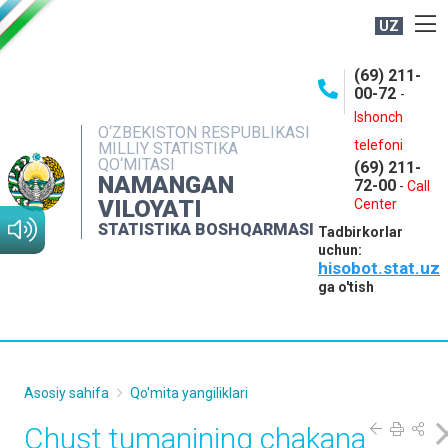
UZ
BOSHQARMA HAQIDA
(69) 211-
00-72
-
OCHIQ MA'LUMOTLAR
Ishonch
O‘ZBEKISTON RESPUBLIKASI
NASHRLAR
telefoni
MILLIY STATISTIKA
QO‘MITASI
(69) 211-
INTERAKTIV XIZMATLAR
NAMANGAN
72-00
-
Call
VILOYATI
MATBUOT XIZMATI
Center
STATISTIKA BOSHQARMASI
Tadbirkorlar
MUROJAATLAR
uchun:
hisobot.stat.uz
KONTAKTLAR
ga o'tish
Asosiy sahifa
Qo'mita yangiliklari
Chust tumanining chakana