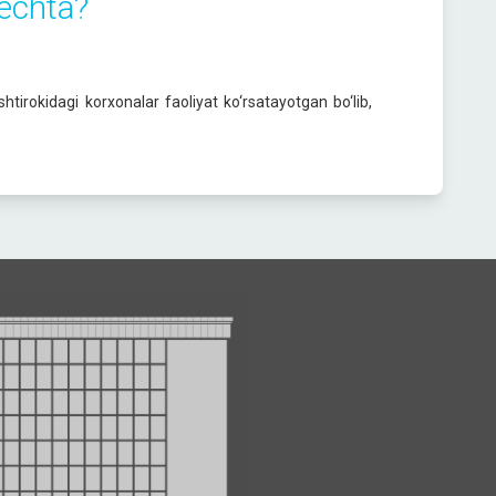
nechta?
htirokidagi korxonalar faoliyat ko‘rsatayotgan bo‘lib,