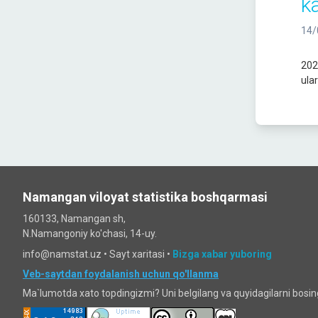
k
14/
202
ula
Namangan viloyat statistika boshqarmasi
160133, Namangan sh,
N.Namangoniy ko'chasi, 14-uy.
info@namstat.uz •
Sayt xaritasi
•
Bizga xabar yuboring
Veb-saytdan foydalanish uchun qo'llanma
Ma`lumotda xato topdingizmi? Uni belgilang va quyidagilarni bosi