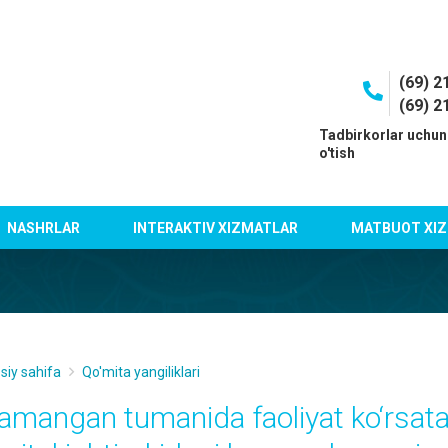
(69) 2
(69) 2
I
Tadbirkorlar uchun
o'tish
NASHRLAR
INTERAKTIV XIZMATLAR
MATBUOT XIZ
siy sahifa
Qo'mita yangiliklari
amangan tumanida faoliyat ko‘rsatay