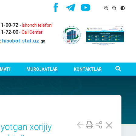
11-00-72
-
Ishonch telefoni
11-72-00
-
Call Center
hisobot.stat.uz
:
ga
MATI
MUROJAATLAR
KONTAKTLAR
otgan xorijiy