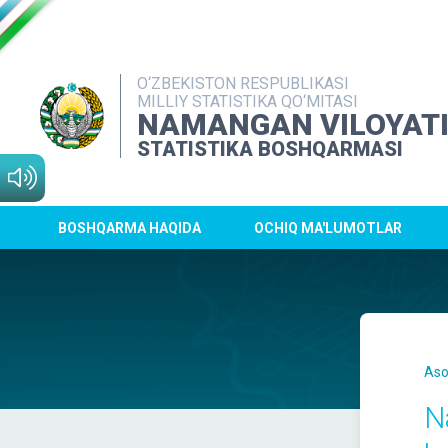
O‘ZBEKISTON RESPUBLIKASI
MILLIY STATISTIKA QO‘MITASI
NAMANGAN VILOYAT
STATISTIKA BOSHQARMASI
BOSHQARMA HAQIDA
OCHIQ MA'LUMOTLAR
Aso
N