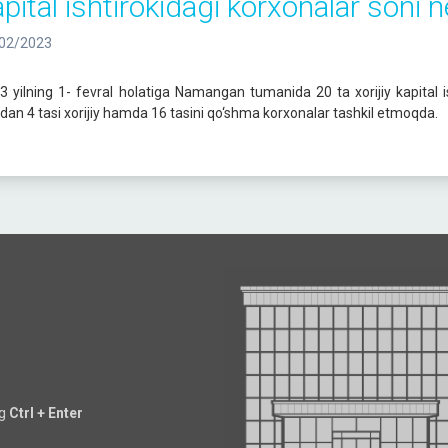
apital ishtirokidagi korxonalar soni 
02/2023
3 yilning 1- fevral holatiga Namangan tumanida 20 ta xorijiy kapital is
rdan 4 tasi xorijiy hamda 16 tasini qo‘shma korxonalar tashkil etmoqda.
ng
Ctrl + Enter