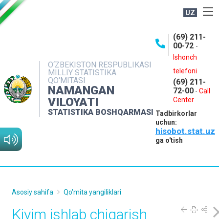
UZ
BOSHQARMA HAQIDA
(69) 211-
00-72
-
OCHIQ MA'LUMOTLAR
Ishonch
O‘ZBEKISTON RESPUBLIKASI
NASHRLAR
telefoni
MILLIY STATISTIKA
QO‘MITASI
(69) 211-
INTERAKTIV XIZMATLAR
NAMANGAN
72-00
-
Call
VILOYATI
MATBUOT XIZMATI
Center
STATISTIKA BOSHQARMASI
Tadbirkorlar
MUROJAATLAR
uchun:
hisobot.stat.uz
KONTAKTLAR
ga o'tish
Asosiy sahifa
Qo'mita yangiliklari
Kiyim ishlab chiqarish