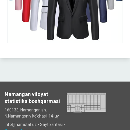
Namangan viloyat
statistika boshqarmasi
160133, Namangan sh,
N.Namangoniy ko'chasi, 14-uy.
info@namstat.uz •
Sayt xaritasi
•