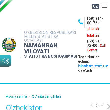
UZ
BOSHQARMA HAQIDA
(69) 211-
00-72
-
OCHIQ MA'LUMOTLAR
Ishonch
O‘ZBEKISTON RESPUBLIKASI
NASHRLAR
telefoni
MILLIY STATISTIKA
QO‘MITASI
(69) 211-
INTERAKTIV XIZMATLAR
NAMANGAN
72-00
-
Call
VILOYATI
MATBUOT XIZMATI
Center
STATISTIKA BOSHQARMASI
Tadbirkorlar
MUROJAATLAR
uchun:
hisobot.stat.uz
KONTAKTLAR
ga o'tish
Asosiy sahifa
Qo'mita yangiliklari
O‘zbekiston