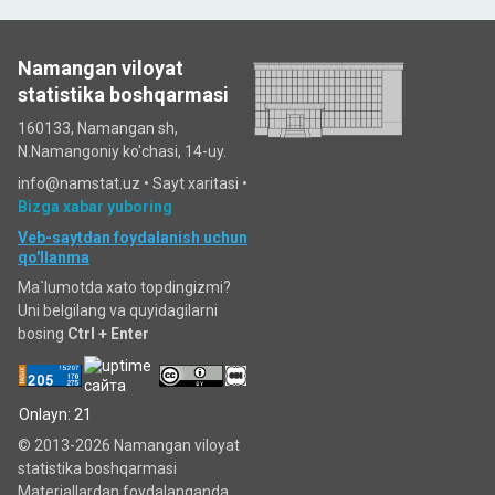
Namangan viloyat
statistika boshqarmasi
160133, Namangan sh,
N.Namangoniy ko'chasi, 14-uy.
info@namstat.uz •
Sayt xaritasi
•
Bizga xabar yuboring
Veb-saytdan foydalanish uchun
qo'llanma
Ma`lumotda xato topdingizmi?
Uni belgilang va quyidagilarni
bosing
Ctrl + Enter
Onlayn: 21
© 2013-2026 Namangan viloyat
statistika boshqarmasi
Materiallardan foydalanganda