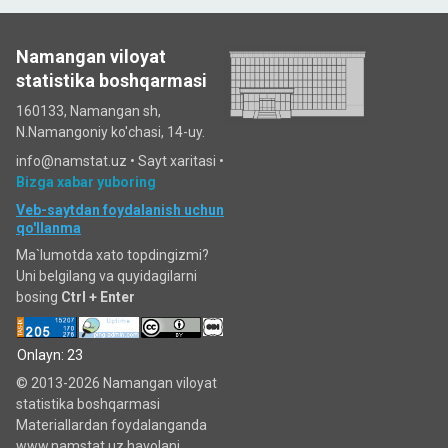
Namangan viloyat
statistika boshqarmasi
160133, Namangan sh,
N.Namangoniy ko'chasi, 14-uy.
info@namstat.uz •
Sayt xaritasi
•
Bizga xabar yuboring
Veb-saytdan foydalanish uchun
qo'llanma
Ma`lumotda xato topdingizmi?
Uni belgilang va quyidagilarni
bosing
Ctrl + Enter
Onlayn: 23
© 2013-2026 Namangan viloyat
statistika boshqarmasi
Materiallardan foydalanganda
www.namstat.uz havolani