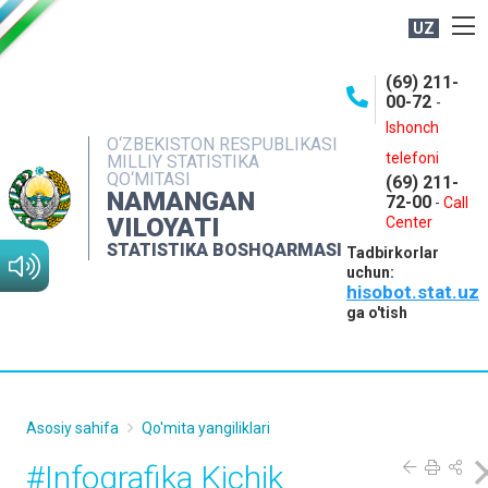
UZ
BOSHQARMA HAQIDA
(69) 211-
00-72
-
OCHIQ MA'LUMOTLAR
Ishonch
O‘ZBEKISTON RESPUBLIKASI
NASHRLAR
telefoni
MILLIY STATISTIKA
QO‘MITASI
(69) 211-
INTERAKTIV XIZMATLAR
NAMANGAN
72-00
-
Call
VILOYATI
MATBUOT XIZMATI
Center
STATISTIKA BOSHQARMASI
Tadbirkorlar
MUROJAATLAR
uchun:
hisobot.stat.uz
KONTAKTLAR
ga o'tish
Asosiy sahifa
Qo'mita yangiliklari
#Infografika Kichik