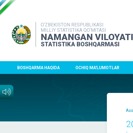
O‘ZBEKISTON RESPUBLIKASI
MILLIY STATISTIKA QO‘MITASI
NAMANGAN VILOYAT
STATISTIKA BOSHQARMASI
BOSHQARMA HAQIDA
OCHIQ MA'LUMOTLAR
Aso
2