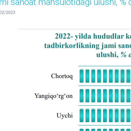
ami sanoat mahsulotidagi ulushi, % 
02/2023