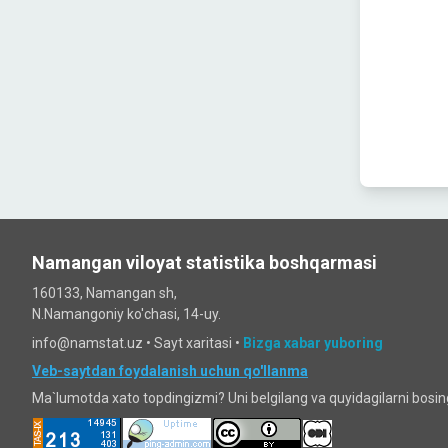
Namangan viloyat statistika boshqarmasi
160133, Namangan sh,
N.Namangoniy ko'chasi, 14-uy.
info@namstat.uz •
Sayt xaritasi
•
Bizga xabar yuboring
Veb-saytdan foydalanish uchun qo'llanma
Ma`lumotda xato topdingizmi? Uni belgilang va quyidagilarni bosi