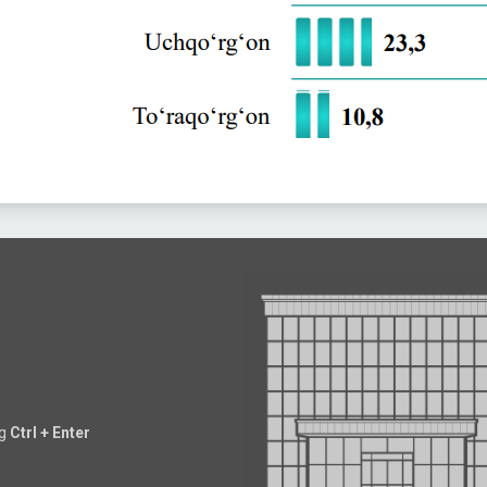
ng
Ctrl + Enter