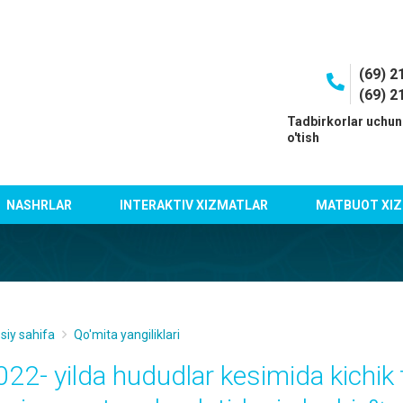
(69) 2
(69) 2
I
Tadbirkorlar uchun
o'tish
NASHRLAR
INTERAKTIV XIZMATLAR
MATBUOT XIZ
siy sahifa
Qo'mita yangiliklari
022- yilda hududlar kesimida kichik 