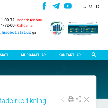
11-00-72
-
Ishonch telefoni
11-72-00
-
Call Center
hisobot.stat.uz
:
ga
MATI
MUROJAATLAR
KONTAKTLAR
tadbirkorlikning