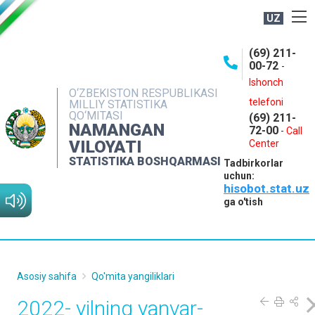
UZ
BOSHQARMA HAQIDA
(69) 211-
00-72
-
OCHIQ MA'LUMOTLAR
Ishonch
O‘ZBEKISTON RESPUBLIKASI
NASHRLAR
telefoni
MILLIY STATISTIKA
QO‘MITASI
(69) 211-
INTERAKTIV XIZMATLAR
NAMANGAN
72-00
-
Call
VILOYATI
MATBUOT XIZMATI
Center
STATISTIKA BOSHQARMASI
Tadbirkorlar
MUROJAATLAR
uchun:
hisobot.stat.uz
KONTAKTLAR
ga o'tish
Asosiy sahifa
Qo'mita yangiliklari
2022- yilning yanvar-