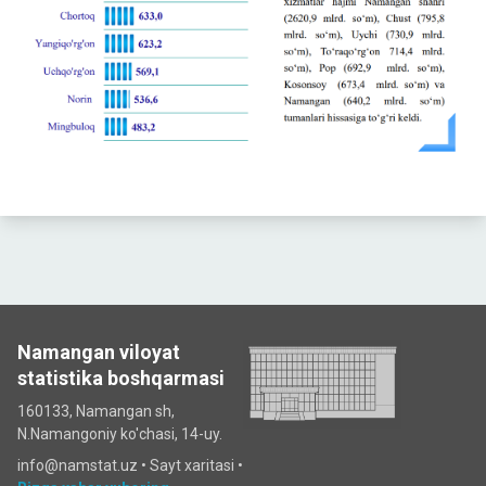
Namangan viloyat
statistika boshqarmasi
160133, Namangan sh,
N.Namangoniy ko'chasi, 14-uy.
info@namstat.uz •
Sayt xaritasi
•