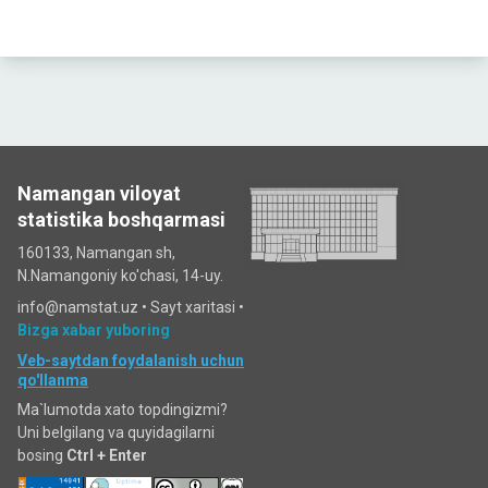
Namangan viloyat
statistika boshqarmasi
160133, Namangan sh,
N.Namangoniy ko'chasi, 14-uy.
info@namstat.uz •
Sayt xaritasi
•
Bizga xabar yuboring
Veb-saytdan foydalanish uchun
qo'llanma
Ma`lumotda xato topdingizmi?
Uni belgilang va quyidagilarni
bosing
Ctrl + Enter