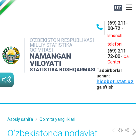
UZ
BOSHQARMA HAQIDA
(69) 211-
00-72
-
OCHIQ MA'LUMOTLAR
Ishonch
O‘ZBEKISTON RESPUBLIKASI
NASHRLAR
telefoni
MILLIY STATISTIKA
QO‘MITASI
(69) 211-
INTERAKTIV XIZMATLAR
NAMANGAN
72-00
-
Call
VILOYATI
MATBUOT XIZMATI
Center
STATISTIKA BOSHQARMASI
Tadbirkorlar
MUROJAATLAR
uchun:
hisobot.stat.uz
KONTAKTLAR
ga o'tish
Asosiy sahifa
Qo'mita yangiliklari
O‘zbekistonda nodavlat