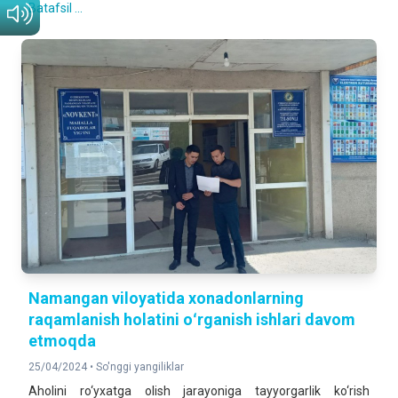
Batafsil ...
Namangan viloyatida xonadonlarning
raqamlanish holatini oʻrganish ishlari davom
etmoqda
25/04/2024 •
So'nggi yangiliklar
Aholini ro‘yxatga olish jarayoniga tayyorgarlik ko‘rish