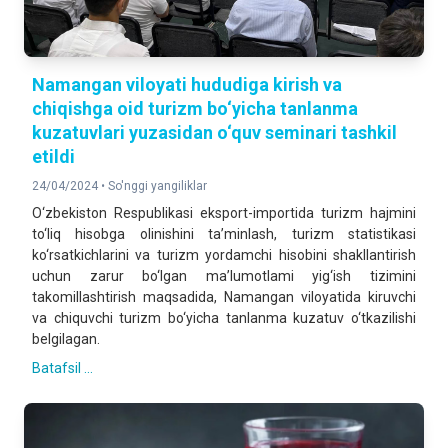
Namangan viloyati hududiga kirish va
chiqishga oid turizm bo‘yicha tanlanma
kuzatuvlari yuzasidan o‘quv seminari tashkil
etildi
24/04/2024 •
So'nggi yangiliklar
O‘zbekiston Respublikasi eksport-importida turizm hajmini
to‘liq hisobga olinishini ta’minlash, turizm statistikasi
ko‘rsatkichlarini va turizm yordamchi hisobini shakllantirish
uchun zarur bo‘lgan ma’lumotlami yig‘ish tizimini
takomillashtirish maqsadida, Namangan viloyatida kiruvchi
va chiquvchi turizm bo‘yicha tanlanma kuzatuv o‘tkazilishi
belgilagan.
Batafsil ...