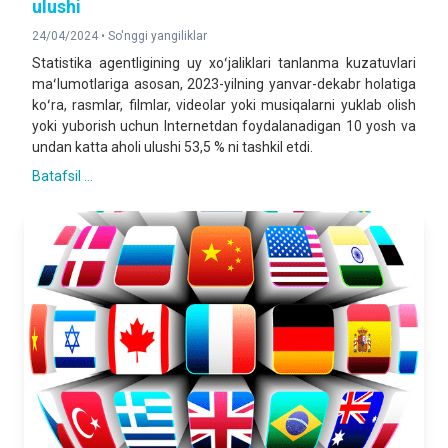
ulushi
24/04/2024 •
So'nggi yangiliklar
Statistika agentligining uy xoʻjaliklari tanlanma kuzatuvlari
maʻlumotlariga asosan, 2023-yilning yanvar-dekabr holatiga
koʻra, rasmlar, filmlar, videolar yoki musiqalarni yuklab olish
yoki yuborish uchun Internetdan foydalanadigan 10 yosh va
undan katta aholi ulushi 53,5 % ni tashkil etdi.
Batafsil ...