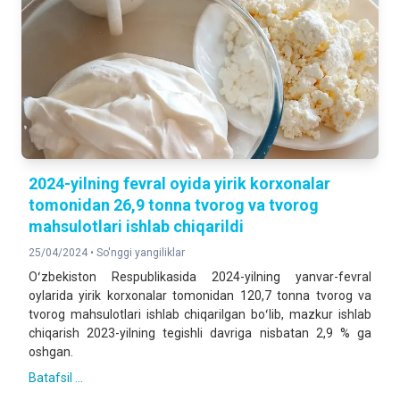
2024-yilning fevral oyida yirik korxonalar
tomonidan 26,9 tonna tvorog va tvorog
mahsulotlari ishlab chiqarildi
25/04/2024 •
So'nggi yangiliklar
Oʻzbekiston Respublikasida 2024-yilning yanvar-fevral
oylarida yirik korxonalar tomonidan 120,7 tonna tvorog va
tvorog mahsulotlari ishlab chiqarilgan boʻlib, mazkur ishlab
chiqarish 2023-yilning tegishli davriga nisbatan 2,9 % ga
oshgan.
Batafsil ...