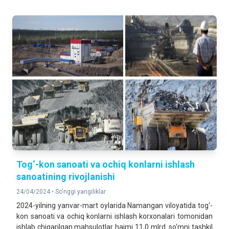
Tog‘-kon sanoati va ochiq konlarni ishlash
sanoatining rivojlanishi
24/04/2024 •
So'nggi yangiliklar
2024-yilning yanvar-mart oylarida Namangan viloyatida tog‘-
kon sanoati va ochiq konlarni ishlash korxonalari tomonidan
ishlab chiqarilgan mahsulotlar hajmi 11,0 mlrd. so‘mni tashkil