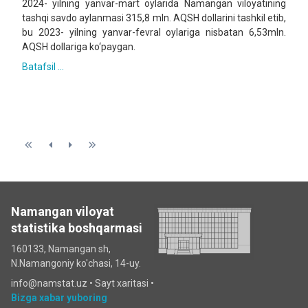
2024- yilning yanvar-mart oylarida Namangan viloyatining
tashqi savdo aylanmasi 315,8 mln. AQSH dollarini tashkil etib,
bu 2023- yilning yanvar-fevral oylariga nisbatan 6,53mln.
AQSH dollariga ko‘paygan.
Batafsil ...
Namangan viloyat
statistika boshqarmasi
160133, Namangan sh,
N.Namangoniy ko'chasi, 14-uy.
info@namstat.uz •
Sayt xaritasi
•
Bizga xabar yuboring