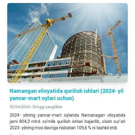
Namangan viloyatida qurilish ishlari (2024- yil
yanvar-mart oylari uchun)
25/04/2024 •
So'nggi yangiliklar
2024- yilning yanvar-mart oylarida Namanagan viloyatida
jami 804,3 mlrd. so‘mlik qurilish ishlari bajarilib, o‘sish sur’ati
2023- yilning mos davriga nisbatan 109,6 % ni tashkil etdi.