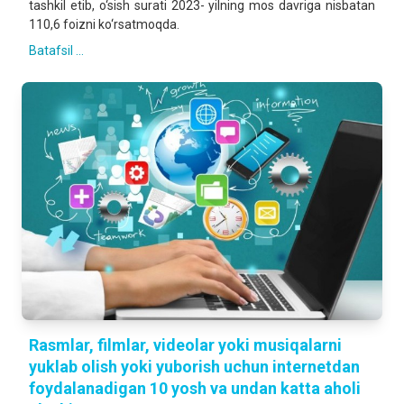
tashkil etib, o‘sish surati 2023- yilning mos davriga nisbatan
110,6 foizni ko‘rsatmoqda.
Batafsil ...
Rasmlar, filmlar, videolar yoki musiqalarni
yuklab olish yoki yuborish uchun internetdan
foydalanadigan 10 yosh va undan katta aholi