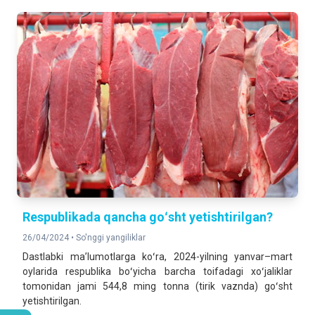
Respublikada qancha goʻsht yetishtirilgan?
26/04/2024 •
So'nggi yangiliklar
Dastlabki maʼlumotlarga koʻra, 2024-yilning yanvar–mart
oylarida respublika boʻyicha barcha toifadagi xoʻjaliklar
tomonidan jami 544,8 ming tonna (tirik vaznda) goʻsht
yetishtirilgan.