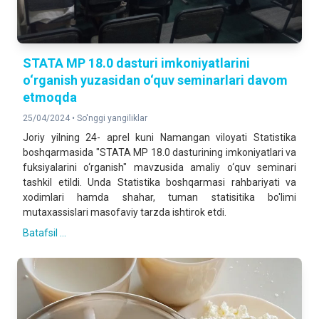
STATA MP 18.0 dasturi imkoniyatlarini
o‘rganish yuzasidan o‘quv seminarlari davom
etmoqda
25/04/2024 •
So'nggi yangiliklar
Joriy yilning 24- aprel kuni Namangan viloyati Statistika
boshqarmasida "STATA MP 18.0 dasturining imkoniyatlari va
fuksiyalarini o‘rganish" mavzusida amaliy o‘quv seminari
tashkil etildi. Unda Statistika boshqarmasi rahbariyati va
xodimlari hamda shahar, tuman statisitika bo'limi
mutaxassislari masofaviy tarzda ishtirok etdi.
Batafsil ...