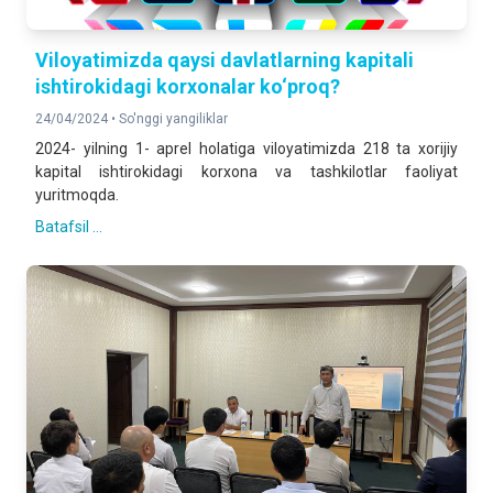
Viloyatimizda qaysi davlatlarning kapitali
ishtirokidagi korxonalar ko‘proq?
24/04/2024 •
So'nggi yangiliklar
2024- yilning 1- aprel holatiga viloyatimizda 218 ta xorijiy
kapital ishtirokidagi korxona va tashkilotlar faoliyat
yuritmoqda.
Batafsil ...