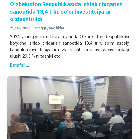
Oʻzbekiston Respublikasida ishlab chiqarish
sanoatida 13,4 trln. soʻm investitsiyalar
oʻzlashtirildi
25/04/2024 •
So'nggi yangiliklar
2024-yilning yanvar-fevral oylarida Oʻzbekiston Respublikasi
boʻyicha ishlab chiqarish sanoatida 13,4 trln. soʻm asosiy
kapitalga investitsiyalar oʻzlashtirilib, jami investitsiyalardagi
ulushi 29,3 % ni tashkil etdi.
Batafsil ...