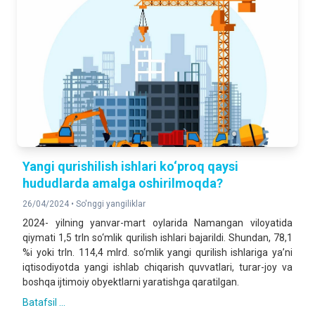
Yangi qurishilish ishlari ko‘proq qaysi
hududlarda amalga oshirilmoqda?
26/04/2024 •
So'nggi yangiliklar
2024- yilning yanvar-mart oylarida Namangan viloyatida
qiymati 1,5 trln so‘mlik qurilish ishlari bajarildi. Shundan, 78,1
%i yoki trln. 114,4 mlrd. so‘mlik yangi qurilish ishlariga ya’ni
iqtisodiyotda yangi ishlab chiqarish quvvatlari, turar-joy va
boshqa ijtimoiy obyektlarni yaratishga qaratilgan.
Batafsil ...