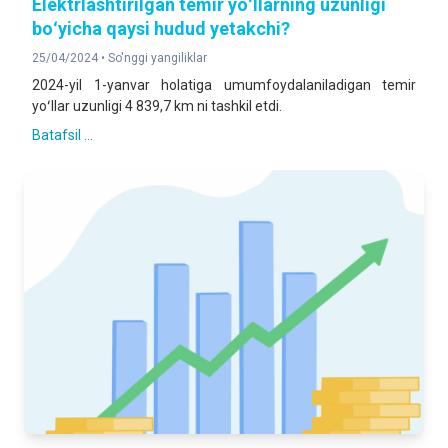
Elektrlashtirilgan temir yoʻllarning uzunligi
boʻyicha qaysi hudud yetakchi?
25/04/2024 •
So'nggi yangiliklar
2024-yil 1-yanvar holatiga umumfoydalaniladigan temir
yoʻllar uzunligi 4 839,7 km ni tashkil etdi.
Batafsil ...