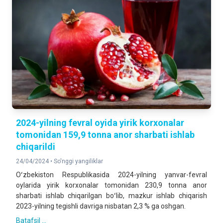
2024-yilning fevral oyida yirik korxonalar
tomonidan 159,9 tonna anor sharbati ishlab
chiqarildi
24/04/2024 •
So'nggi yangiliklar
Oʻzbekiston Respublikasida 2024-yilning yanvar-fevral
oylarida yirik korxonalar tomonidan 230,9 tonna anor
sharbati ishlab chiqarilgan boʻlib, mazkur ishlab chiqarish
2023-yilning tegishli davriga nisbatan 2,3 % ga oshgan.
Batafsil ...