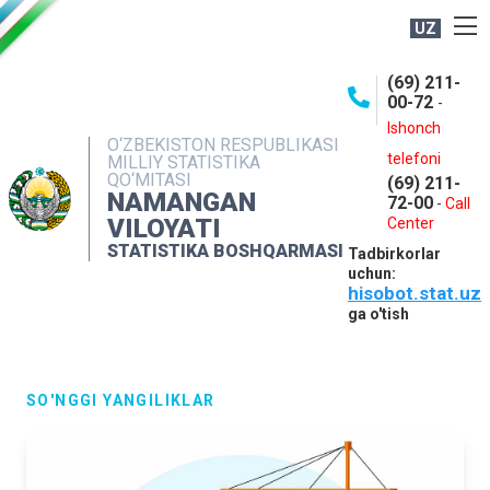
UZ
BOSHQARMA HAQIDA
(69) 211-
00-72
-
OCHIQ MA'LUMOTLAR
Ishonch
O‘ZBEKISTON RESPUBLIKASI
NASHRLAR
telefoni
MILLIY STATISTIKA
QO‘MITASI
(69) 211-
INTERAKTIV XIZMATLAR
NAMANGAN
72-00
-
Call
VILOYATI
MATBUOT XIZMATI
Center
STATISTIKA BOSHQARMASI
Tadbirkorlar
MUROJAATLAR
uchun:
hisobot.stat.uz
KONTAKTLAR
ga o'tish
SO'NGGI YANGILIKLAR