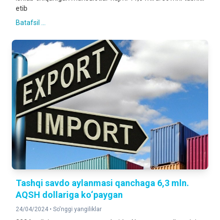
etib
Batafsil ...
Tashqi savdo aylanmasi qanchaga 6,3 mln.
AQSH dollariga ko‘paygan
24/04/2024 •
So'nggi yangiliklar