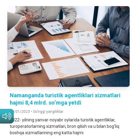
Namanganda turistik agentliklari xizmatlari
hajmi 8,4 mlrd. so‘mga yetdi
04/01/2023 •
So'nggi yangiliklar
2022- yilning yanvar-noyabr oylarida turistik agentliklar,
turoperatorlarning xizmatlari, bron qilish va u bilan bog‘liq
boshqa xizmatlarining eng katta hajmi