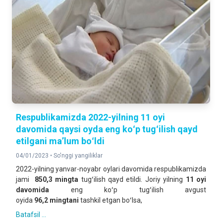
Respublikamizda 2022-yilning 11 oyi
davomida qaysi oyda eng koʻp tugʻilish qayd
etilgani maʼlum boʻldi
04/01/2023 •
So'nggi yangiliklar
2022-yilning yanvar-noyabr oylari davomida respublikamizda
jami
850,3 mingta
tugʻilish qayd etildi. Joriy yilning
11 oyi
davomida
eng koʻp tugʻilish avgust
oyida
96,2
mingtani
tashkil etgan boʻlsa,
Batafsil ...