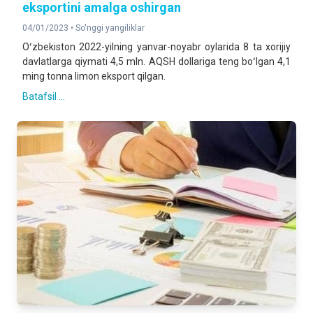
eksportini amalga oshirgan
04/01/2023 •
So'nggi yangiliklar
Oʻzbekiston 2022-yilning yanvar-noyabr oylarida 8 ta xorijiy
davlatlarga qiymati 4,5 mln. AQSH dollariga teng boʻlgan 4,1
ming tonna limon eksport qilgan.
Batafsil ...