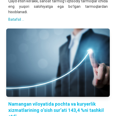
Qayd etish kerakki, sanoat tarmogʻi iqtisodiy tarmoqlar ichida
eng yuqori salohiyatga ega boʻlgan tarmoqlardan
hisoblanadi.
Batafsil ...
Namangan viloyatida pochta va kuryerlik
xizmatlarining o‘sish sur’ati 143,4 %ni tashkil