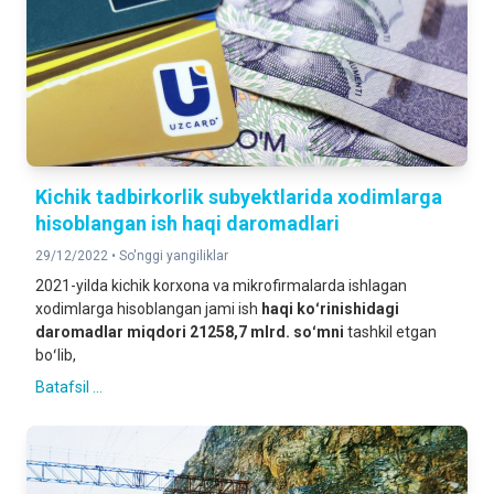
Kichik tadbirkorlik subyektlarida xodimlarga
hisoblangan ish haqi daromadlari
29/12/2022 •
So'nggi yangiliklar
2021-yilda kichik korxona va mikrofirmalarda ishlagan
xodimlarga hisoblangan jami ish
haqi koʻrinishidagi
daromadlar miqdori 21258,7 mlrd. soʻmni
tashkil etgan
boʻlib,
Batafsil ...