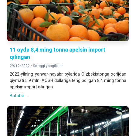
11 oyda 8,4 ming tonna apelsin import
qilingan
29/12/2022 •
So'nggi yangiliklar
2022-yilning yanvar-noyabr oylarida Oʻzbekistonga xorijdan
qiymati 5,9 mln. AQSH dollariga teng boʻlgan 8,4 ming tonna
apelsin import qilingan.
Batafsil ...