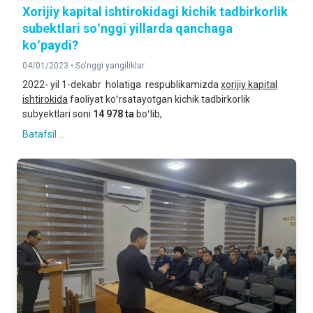
Xorijiy kapital ishtirokidagi kichik tadbirkorlik
subektlari soʻnggi yillarda qanchaga
koʻpaydi?
04/01/2023 •
So'nggi yangiliklar
2022- yil 1-dekabr holatiga respublikamizda
xorijiy kapital
ishtirokida
faoliyat koʻrsatayotgan kichik tadbirkorlik
subyektlari soni
14 978 ta
boʻlib,
Batafsil ...