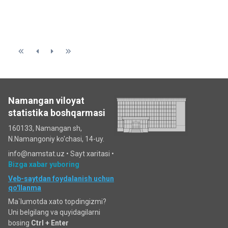
Namangan viloyat
statistika boshqarmasi
160133, Namangan sh,
N.Namangoniy ko'chasi, 14-uy.
info@namstat.uz •
Sayt xaritasi
•
Bizga xabar yuboring
Veb-saytdan foydalanish uchun
qo'llanma
Ma`lumotda xato topdingizmi?
Uni belgilang va quyidagilarni
bosing
Ctrl + Enter