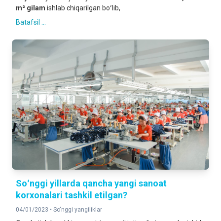
m
²
gilam
ishlab chiqarilgan boʻlib,
Batafsil ...
Soʻnggi yillarda qancha yangi sanoat
korxonalari tashkil etilgan?
04/01/2023 •
So'nggi yangiliklar