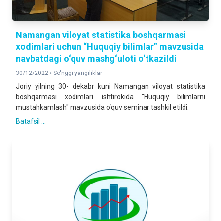
Namangan viloyat statistika boshqarmasi
xodimlari uchun “Huquqiy bilimlar” mavzusida
navbatdagi o‘quv mashg‘uloti o‘tkazildi
30/12/2022 •
So'nggi yangiliklar
Joriy yilning 30- dekabr kuni Namangan viloyat statistika
boshqarmasi xodimlari ishtirokida "Huquqiy bilimlarni
mustahkamlash" mavzusida o‘quv seminar tashkil etildi.
Batafsil ...