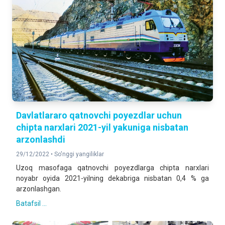
Davlatlararo qatnovchi poyezdlar uchun
chipta narxlari 2021-yil yakuniga nisbatan
arzonlashdi
29/12/2022 •
So'nggi yangiliklar
Uzoq masofaga qatnovchi poyezdlarga chipta narxlari
noyabr oyida 2021-yilning dekabriga nisbatan 0,4 % ga
arzonlashgan.
Batafsil ...