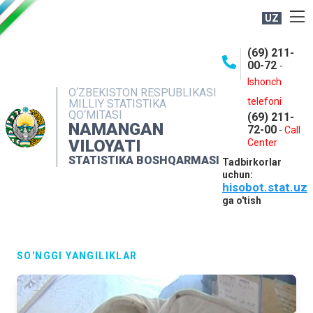
UZ
BOSHQARMA HAQIDA
(69) 211-
00-72
-
OCHIQ MA'LUMOTLAR
Ishonch
O‘ZBEKISTON RESPUBLIKASI
NASHRLAR
telefoni
MILLIY STATISTIKA
QO‘MITASI
(69) 211-
INTERAKTIV XIZMATLAR
NAMANGAN
72-00
-
Call
VILOYATI
MATBUOT XIZMATI
Center
STATISTIKA BOSHQARMASI
Tadbirkorlar
MUROJAATLAR
uchun:
hisobot.stat.uz
KONTAKTLAR
ga o'tish
SO'NGGI YANGILIKLAR