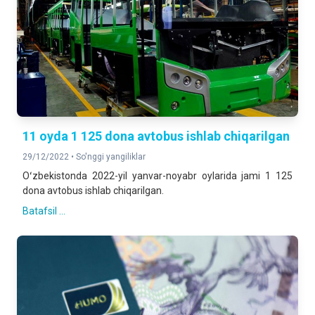
11 oyda 1 125 dona avtobus ishlab chiqarilgan
29/12/2022 •
So'nggi yangiliklar
Oʻzbekistonda 2022-yil yanvar-noyabr oylarida jami 1 125
dona avtobus ishlab chiqarilgan.
Batafsil ...