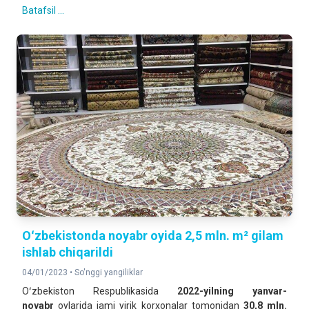
Batafsil ...
Oʻzbekistonda noyabr oyida 2,5 mln. m² gilam
ishlab chiqarildi
04/01/2023 •
So'nggi yangiliklar
Oʻzbekiston Respublikasida
2022-yilning
yanvar-
noyabr
oylarida jami yirik korxonalar tomonidan
30,8
mln.