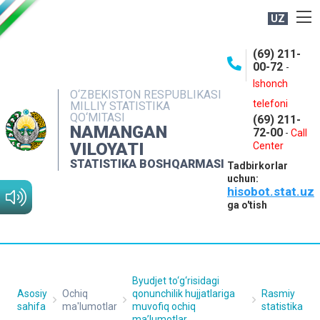
UZ
BOSHQARMA HAQIDA
(69) 211-
00-72
-
OCHIQ MA'LUMOTLAR
Ishonch
O‘ZBEKISTON RESPUBLIKASI
NASHRLAR
telefoni
MILLIY STATISTIKA
QO‘MITASI
(69) 211-
INTERAKTIV XIZMATLAR
NAMANGAN
72-00
-
Call
VILOYATI
MATBUOT XIZMATI
Center
STATISTIKA BOSHQARMASI
Tadbirkorlar
MUROJAATLAR
uchun:
hisobot.stat.uz
KONTAKTLAR
ga o'tish
Byudjet to‘g‘risidagi
Asosiy
Ochiq
qonunchilik hujjatlariga
Rasmiy
sahifa
ma'lumotlar
muvofiq ochiq
statistika
maʼlumotlar