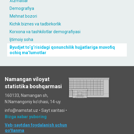
Xizmatlar
Demografiya
Mehnat bozori
Kichik biznes va tadbirkorlik
Korxona va tashkilotlar demografiyasi
Ijtimoiy soha
Byudjet to‘g‘risidagi qonunchilik hujjatlariga muvofiq
ochiq maʼlumotlar
Namangan viloyat
statistika boshqarmasi
160133, Namangan sh,
N.Namangoniy ko'chasi, 14-uy.
info@namstat.uz •
Sayt xaritasi
•
Bizga xabar yuboring
Veb-saytdan foydalanish uchun
qo'llanma