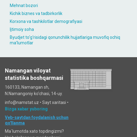
Mehnat bozori
Kichik biznes va tadbirkorlik
Korxona va tashkilotlar demografiyasi
Ijtimoiy soha
Byudjet to‘g‘risidagi qonunchilik hujjatlariga muvofiq ochiq
maʼlumotlar
Namangan viloyat
statistika boshqarmasi
160133, Namangan sh,
N.Namangoniy ko'chasi, 14-uy.
info@namstat.uz •
Sayt xaritasi
•
Bizga xabar yuboring
Veb-saytdan foydalanish uchun
qo'llanma
Ma`lumotda xato topdingizmi?