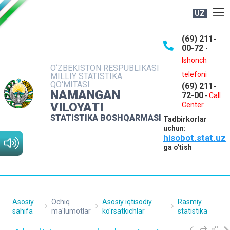
UZ
BOSHQARMA HAQIDA
(69) 211-
00-72
-
OCHIQ MA'LUMOTLAR
Ishonch
O‘ZBEKISTON RESPUBLIKASI
NASHRLAR
telefoni
MILLIY STATISTIKA
QO‘MITASI
(69) 211-
INTERAKTIV XIZMATLAR
NAMANGAN
72-00
-
Call
VILOYATI
MATBUOT XIZMATI
Center
STATISTIKA BOSHQARMASI
Tadbirkorlar
MUROJAATLAR
uchun:
hisobot.stat.uz
KONTAKTLAR
ga o'tish
Asosiy
Ochiq
Asosiy iqtisodiy
Rasmiy
sahifa
ma'lumotlar
ko'rsatkichlar
statistika