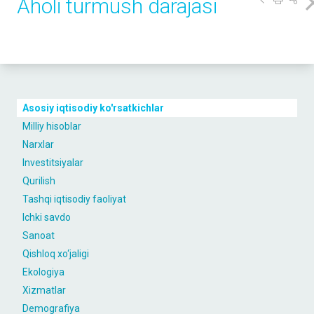
Aholi turmush darajasi
Asosiy iqtisodiy ko'rsatkichlar
Milliy hisoblar
Narxlar
Investitsiyalar
Qurilish
Tashqi iqtisodiy faoliyat
Ichki savdo
Sanoat
Qishloq xo‘jaligi
Ekologiya
Xizmatlar
Demografiya