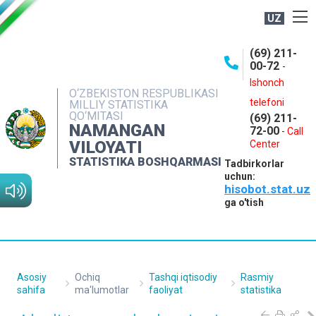
UZ
BOSHQARMA HAQIDA
(69) 211-
00-72
-
OCHIQ MA'LUMOTLAR
Ishonch
O‘ZBEKISTON RESPUBLIKASI
NASHRLAR
telefoni
MILLIY STATISTIKA
QO‘MITASI
(69) 211-
INTERAKTIV XIZMATLAR
NAMANGAN
72-00
-
Call
VILOYATI
MATBUOT XIZMATI
Center
STATISTIKA BOSHQARMASI
Tadbirkorlar
MUROJAATLAR
uchun:
hisobot.stat.uz
KONTAKTLAR
ga o'tish
Asosiy
Ochiq
Tashqi iqtisodiy
Rasmiy
sahifa
ma'lumotlar
faoliyat
statistika