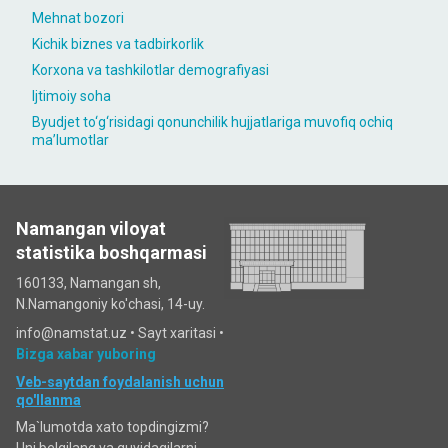
Mehnat bozori
Kichik biznes va tadbirkorlik
Korxona va tashkilotlar demografiyasi
Ijtimoiy soha
Byudjet to‘g‘risidagi qonunchilik hujjatlariga muvofiq ochiq
maʼlumotlar
Namangan viloyat
statistika boshqarmasi
160133, Namangan sh,
N.Namangoniy ko'chasi, 14-uy.
info@namstat.uz •
Sayt xaritasi
•
Bizga xabar yuboring
Veb-saytdan foydalanish uchun
qo'llanma
Ma`lumotda xato topdingizmi?