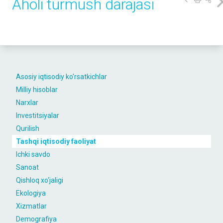
Aholi turmush darajasi
Asosiy iqtisodiy ko'rsatkichlar
Milliy hisoblar
Narxlar
Investitsiyalar
Qurilish
Tashqi iqtisodiy faoliyat
Ichki savdo
Sanoat
Qishloq xo‘jaligi
Ekologiya
Xizmatlar
Demografiya