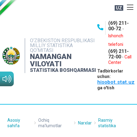
UZ
BOSHQARMA HAQIDA
(69) 211-
00-72
-
OCHIQ MA'LUMOTLAR
Ishonch
O‘ZBEKISTON RESPUBLIKASI
NASHRLAR
telefoni
MILLIY STATISTIKA
QO‘MITASI
(69) 211-
INTERAKTIV XIZMATLAR
NAMANGAN
72-00
-
Call
VILOYATI
MATBUOT XIZMATI
Center
STATISTIKA BOSHQARMASI
Tadbirkorlar
MUROJAATLAR
uchun:
hisobot.stat.uz
KONTAKTLAR
ga o'tish
Asosiy
Ochiq
Rasmiy
Narxlar
sahifa
ma'lumotlar
statistika