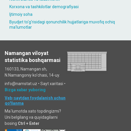
Korxona va tashkilotlar demografiyasi
Ijtimoiy soha
Byudjet to‘g‘risidagi qonunchilik hujjatlariga muvofiq ochiq
maʼlumotlar
Namangan viloyat
statistika boshqarmasi
160133, Namangan sh,
N.Namangoniy ko'chasi, 14-uy.
info@namstat.uz •
Sayt xaritasi
•
Bizga xabar yuboring
Veb-saytdan foydalanish uchun
qo'llanma
Ma`lumotda xato topdingizmi?
Uni belgilang va quyidagilarni
bosing
Ctrl + Enter