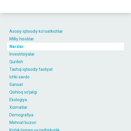
Asosiy iqtisodiy ko'rsatkichlar
Milliy hisoblar
Narxlar
Investitsiyalar
Qurilish
Tashqi iqtisodiy faoliyat
Ichki savdo
Sanoat
Qishloq xo‘jaligi
Ekologiya
Xizmatlar
Demografiya
Mehnat bozori
Kichik biznes va tadbirkorlik