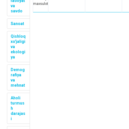
faoliyat
maxsulot
va
savdo
Sanoat
Qishloq
xo'jaligi
va
ekologi
ya
Demog
rafiya
va
mehnat
Aholi
turmus
h
darajas
i