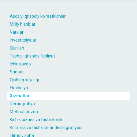
Asosiy iqtisodiy ko'rsatkichlar
Milliy hisoblar
Narxlar
Investitsiyalar
Qurilish
Tashqi iqtisodiy faoliyat
Ichki savdo
Sanoat
Qishloq xo‘jaligi
Ekologiya
Xizmatlar
Demografiya
Mehnat bozori
Kichik biznes va tadbirkorlik
Korxona va tashkilotlar demografiyasi
Ijtimoiy soha