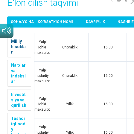
E'lon qilish taqvimi
SOHA/YO'NALISH
KO'RSATKICH NOMI
DAVRIYLIK
NASHR E
Milliy
Yalpi
hisobla
ichki
Choraklik
16:00
r
maxsulot
Narxlar
va
Yalpi
indeksl
hududiy
Choraklik
16:00
ar
maxsulot
Investit
Yalpi
siya va
ichki
Yillik
16:00
qurilish
maxsulot
Tashqi
iqtisodi
Yalpi
y
hududiy
Yillik
16:00