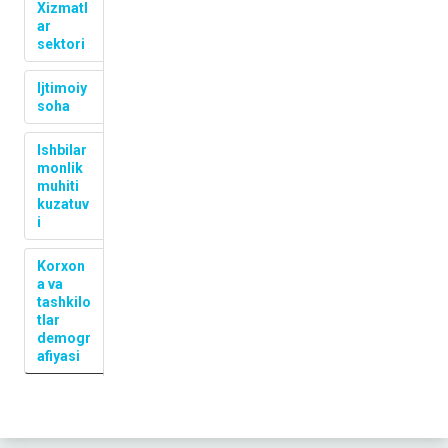
Xizmatl
ar
sektori
Ijtimoiy
soha
Ishbilar
monlik
muhiti
kuzatuv
i
Korxon
a va
tashkilo
tlar
demogr
afiyasi