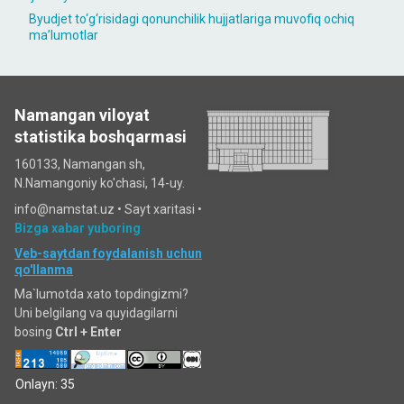
Byudjet to‘g‘risidagi qonunchilik hujjatlariga muvofiq ochiq
maʼlumotlar
Namangan viloyat
statistika boshqarmasi
160133, Namangan sh,
N.Namangoniy ko'chasi, 14-uy.
info@namstat.uz •
Sayt xaritasi
•
Bizga xabar yuboring
Veb-saytdan foydalanish uchun
qo'llanma
Ma`lumotda xato topdingizmi?
Uni belgilang va quyidagilarni
bosing
Ctrl + Enter
Onlayn: 35