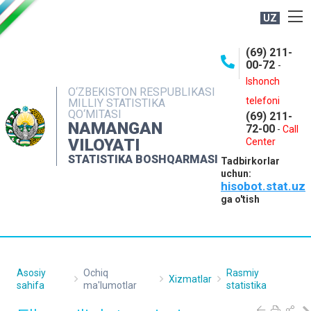
UZ
BOSHQARMA HAQIDA
(69) 211-
00-72
-
OCHIQ MA'LUMOTLAR
Ishonch
O‘ZBEKISTON RESPUBLIKASI
NASHRLAR
telefoni
MILLIY STATISTIKA
QO‘MITASI
(69) 211-
INTERAKTIV XIZMATLAR
NAMANGAN
72-00
-
Call
VILOYATI
MATBUOT XIZMATI
Center
STATISTIKA BOSHQARMASI
Tadbirkorlar
MUROJAATLAR
uchun:
hisobot.stat.uz
KONTAKTLAR
ga o'tish
Asosiy
Ochiq
Rasmiy
Xizmatlar
sahifa
ma'lumotlar
statistika