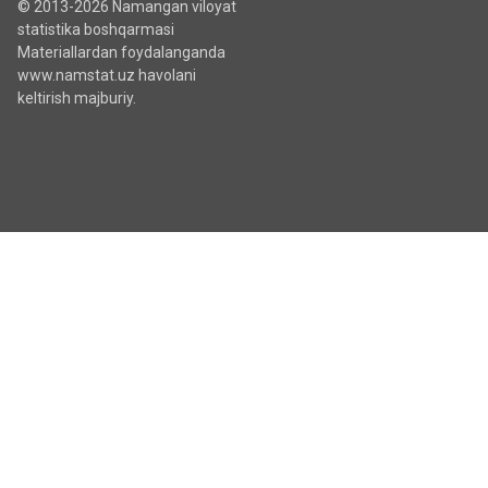
© 2013-2026 Namangan viloyat
statistika boshqarmasi
Materiallardan foydalanganda
www.namstat.uz havolani
keltirish majburiy.