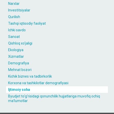
Narxlar
Investitsiyalar
Qurilish
Tashqi iqtisodiy faoliyat
Ichki savdo
Sanoat
Qishloq xo‘jaligi
Ekologiya
Xizmatlar
Demografiya
Mehnat bozori
Kichik biznes va tadbirkorlik
Korxona va tashkilotlar demografiyasi
Ijtimoiy soha
Byudjet to‘g‘risidagi qonunchilik hujjatlariga muvofiq ochiq
maʼlumotlar