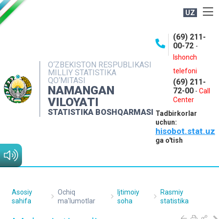
UZ
BOSHQARMA HAQIDA
(69) 211-
00-72
-
OCHIQ MA'LUMOTLAR
Ishonch
O‘ZBEKISTON RESPUBLIKASI
NASHRLAR
telefoni
MILLIY STATISTIKA
QO‘MITASI
(69) 211-
INTERAKTIV XIZMATLAR
NAMANGAN
72-00
-
Call
VILOYATI
MATBUOT XIZMATI
Center
STATISTIKA BOSHQARMASI
Tadbirkorlar
MUROJAATLAR
uchun:
hisobot.stat.uz
KONTAKTLAR
ga o'tish
Asosiy
Ochiq
Ijtimoiy
Rasmiy
sahifa
ma'lumotlar
soha
statistika