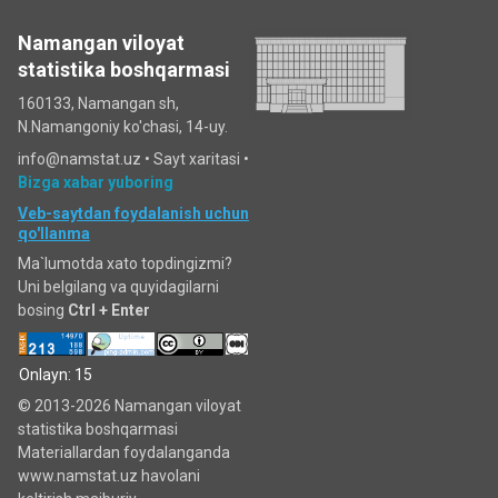
Namangan viloyat
statistika boshqarmasi
160133, Namangan sh,
N.Namangoniy ko'chasi, 14-uy.
info@namstat.uz •
Sayt xaritasi
•
Bizga xabar yuboring
Veb-saytdan foydalanish uchun
qo'llanma
Ma`lumotda xato topdingizmi?
Uni belgilang va quyidagilarni
bosing
Ctrl + Enter
Onlayn: 15
© 2013-2026 Namangan viloyat
statistika boshqarmasi
Materiallardan foydalanganda
www.namstat.uz havolani