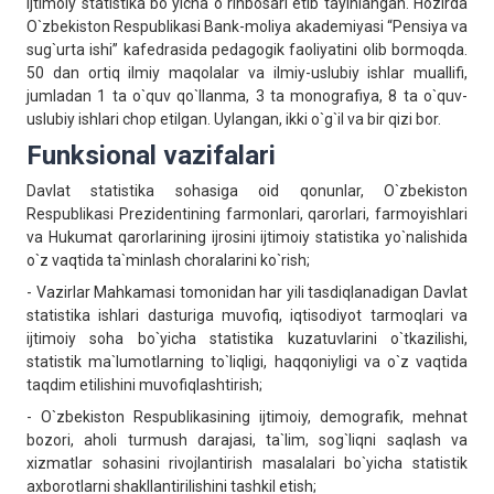
ijtimoiy statistika bo`yicha o`rinbosari etib tayinlangan. Hozirda
O`zbekiston Respublikasi Bank-moliya akademiyasi “Pensiya va
sug`urta ishi” kafedrasida pedagogik faoliyatini olib bormoqda.
50 dan ortiq ilmiy maqolalar va ilmiy-uslubiy ishlar muallifi,
jumladan 1 ta o`quv qo`llanma, 3 ta monografiya, 8 ta o`quv-
uslubiy ishlari chop etilgan. Uylangan, ikki o`g`il va bir qizi bor.
Funksional vazifalari
Davlat statistika sohasiga oid qonunlar, O`zbekiston
Respublikasi Prezidentining farmonlari, qarorlari, farmoyishlari
va Hukumat qarorlarining ijrosini ijtimoiy statistika yo`nalishida
o`z vaqtida ta`minlash choralarini ko`rish;
- Vazirlar Mahkamasi tomonidan har yili tasdiqlanadigan Davlat
statistika ishlari dasturiga muvofiq, iqtisodiyot tarmoqlari va
ijtimoiy soha bo`yicha statistika kuzatuvlarini o`tkazilishi,
statistik ma`lumotlarning to`liqligi, haqqoniyligi va o`z vaqtida
taqdim etilishini muvofiqlashtirish;
- O`zbekiston Respublikasining ijtimoiy, demografik, mehnat
bozori, aholi turmush darajasi, ta`lim, sog`liqni saqlash va
xizmatlar sohasini rivojlantirish masalalari bo`yicha statistik
axborotlarni shakllantirilishini tashkil etish;