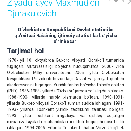
Ziyadullayev Maxmudjon
Djurakulovich
O‘zbekiston Respublikаsi Dаvlаt stаtistikа
qo‘mitаsi Rаisining ijtimoiy statistika bo’yicha
o’rinbosari
Tarjimai hol
1970- yil 10- oktyabrda Buxoro viloyati, Qorako`l tumanida
tug`ilgan. Mutaxassisligi bo`yicha huquqshunos. 2000- yilda
O`zbekiston Milliy universitetini, 2005- yilda O`zbekiston
Respublikasi Prezidenti huzuridagi Davlat va jamiyat qurilishi
akademiyasini tugatgan. Yuridik fanlari bo`yicha falsafa doktori
(PhD). 1986-1988- yillarda “Oktyabr” jamoa xo`jaligida ishlagan.
1988-1990- yillarda harbiy xizmatda bo`lgan. 1990-1991-
yillarda Buxoro viloyati Qorako`l tuman sudida ishlagan. 1991-
1993- yillarda Toshkent yuridik texnikumi talabasi bo`lgan.
1993- yilda Toshkent irrigatsiya va qishloq xo`jaligini
mexanizatsiyalash muhandislari instituti huquqshunosi bo`lib
ishlagan. 1994-2005- yillarda Toshkent shahar Mirzo Ulug`bek