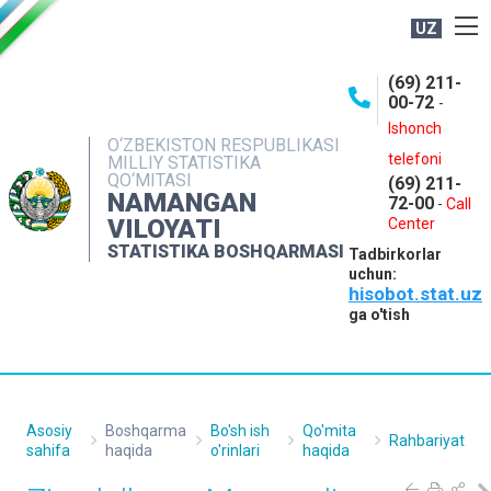
UZ
BOSHQARMA HAQIDA
(69) 211-
00-72
-
OCHIQ MA'LUMOTLAR
Ishonch
O‘ZBEKISTON RESPUBLIKASI
NASHRLAR
telefoni
MILLIY STATISTIKA
QO‘MITASI
(69) 211-
INTERAKTIV XIZMATLAR
NAMANGAN
72-00
-
Call
VILOYATI
MATBUOT XIZMATI
Center
STATISTIKA BOSHQARMASI
Tadbirkorlar
MUROJAATLAR
uchun:
hisobot.stat.uz
KONTAKTLAR
ga o'tish
Asosiy
Boshqarma
Bo'sh ish
Qo'mita
Rahbariyat
sahifa
haqida
o'rinlari
haqida