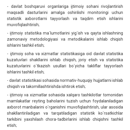
- davlat boshqaruvi organlariga ijtimoiy sohani rivojlantirish
maqsadli dasturlarini amalga oshirilishi monitoringi uchun
statistik axborotlarni tayyorlash va taqdim etish ishlarini
muvofiqlashtirish;
- ijtimoiy statistika ma`lumotlarini yig`ish va qayta ishlashning
zamonaviy metodologiyasi va metodikalarini ishlab chiqish
ishlarini tashkil etish;
- ijtimoiy soha va xizmatlar statistikasiga oid davlat statistika
kuzatuvlari shakllarini ishlab chiqish, joriy etish va statistika
kuzatuvlarini o`tkazish usullari bo`yicha takliflar tayyorlash
ishlarini tashkil etish;
- davlat statistikasi sohasida normativ-huquqiy hujjatlarni ishlab
chiqish va takomillashtirishda ishtirok etish;
- ijtimoiy va xizmatlar sohasida xalqaro tashkilotlar tomonidan
mamlakatlar reyting baholarini tuzish uchun foydalaniladigan
axborot manbalarini o`rganishni muvofiqlashtirish, ular asosida
shakllantiriladigan va tarqatiladigan statistik ko`rsatkichlar
tarkibini yaxshilash chora-tadbirlarini ishlab chiqishni tashkil
etish;