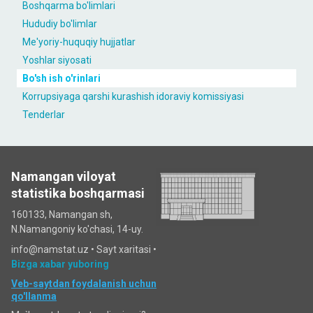
Boshqarma bo'limlari
Hududiy bo'limlar
Me'yoriy-huquqiy hujjatlar
Yoshlar siyosati
Bo'sh ish o'rinlari
Korrupsiyaga qarshi kurashish idoraviy komissiyasi
Tenderlar
Namangan viloyat
statistika boshqarmasi
160133, Namangan sh,
N.Namangoniy ko'chasi, 14-uy.
info@namstat.uz •
Sayt xaritasi
•
Bizga xabar yuboring
Veb-saytdan foydalanish uchun
qo'llanma