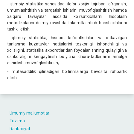
- ijtimoiy statistika sohasidagi ilg`or xorijiy tajribani o`rganish,
umumlashtirish va tarqatish ishlarini muvofiqlashtirish hamda
xalqaro tavsiyalar asosida ko`rsatkichlarni hisoblash
metodikalarini doimiy ravishda takomillashtirib borish ishlarini
tashkil etish;
- ijtimoiy statistika, hisobot ko`rsatkichlari va o`tkazilgan
tanlanma kuzatuvlar natijalarini tezkorligi, ishonchliligi va
xolisligini, statistika axborotlaridan foydalanishning qulayligi va
oshkoraligini kengaytirish bo`yicha chora-tadbirlarni amalga
oshirilishi muvofiqlashtirish;
- mutasaddilik qilinadigan bo`linmalarga bevosita rahbarlik
qilish.
Umumiy ma'lumotlar
Tuzilma
Rahbariyat