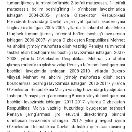
tumani Ijtimoiy ta`minot bo`limida 2-toifali mutaxassis, 1- toifali
mutaxassis, bo`lim boshlig`ining 1- o`rinbosari lavozimlarida
ishlagan. 2004-2005- yillarda O`zbekiston Respublikasi
Prezidenti huzuridagi Davlat va jamiyat qurilishi akademiyasi
tinglovchisi bo`lgan. 2005-2006- yillarda Toshkent shahar Mirzo
Ulug`bek tumani Ijtimoiy ta`minot bo`limi boshlig`i lavozimida
ishlagan. 2006-2007- yillarda O`zbekiston Respublikasi Mehnat
va aholini ijtimoiy muhofaza qilish vazirligi Pensiya ta`minotini
tashkil etish boshqarmasi boshlig`i lavozimida ishlagan. 2007-
2008- yillarda O`zbekiston Respublikasi Mehnat va aholini
ijtimoiy muhofaza qilish vazirligi Pensiya ta`minoti boshqarmasi
boshlig`i lavozimida ishlagan. 2008-2010- yillarda Buxoro
viloyati Mehnat va aholini ijtimoiy muhofaza qilish bosh
boshqarmasi boshlig`i lavozimida ishlagan. 2010-2011- yillarda
O`zbekiston Respublikasi Moliya vazirligi huzuridagi byudjetdan
tashqari Pensiya jamg`armasining Buxoro viloyati boshqarmasi
boshlig`i lavozimida ishlagan. 2011-2017- yillarda O`zbekiston
Respublikasi Moliya vazirligi huzuridagi byudjetdan tashqari
Pensiya jamg`armasi ijro etuvchi direktorining birinchi
o`rinbosari lavozimida ishlagan. 2017- yilning avgust oyida
O`zbekiston Respublikasi Davlat statistika qo`mitasi raisining