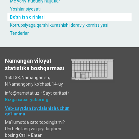
Me'yoriy-huquqiy hujjatlar
Yoshlar siyosati
Bo'sh ish o'rinlari
Korrupsiyaga qarshi kurashish idoraviy komissiyasi
Tenderlar
Namangan viloyat
statistika boshqarmasi
160133, Namangan sh,
N.Namangoniy ko'chasi, 14-uy.
info@namstat.uz •
Sayt xaritasi
•
Bizga xabar yuboring
Veb-saytdan foydalanish uchun
qo'llanma
Ma`lumotda xato topdingizmi?
Uni belgilang va quyidagilarni
bosing
Ctrl + Enter