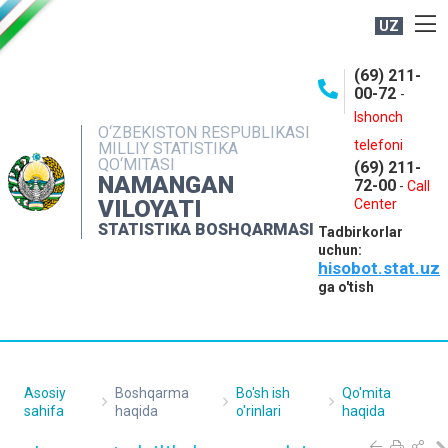
UZ
BOSHQARMA HAQIDA
(69) 211-
00-72
-
OCHIQ MA'LUMOTLAR
Ishonch
O‘ZBEKISTON RESPUBLIKASI
NASHRLAR
telefoni
MILLIY STATISTIKA
QO‘MITASI
(69) 211-
INTERAKTIV XIZMATLAR
NAMANGAN
72-00
-
Call
VILOYATI
MATBUOT XIZMATI
Center
STATISTIKA BOSHQARMASI
Tadbirkorlar
MUROJAATLAR
uchun:
hisobot.stat.uz
KONTAKTLAR
ga o'tish
Asosiy
Boshqarma
Bo'sh ish
Qo'mita
sahifa
haqida
o'rinlari
haqida