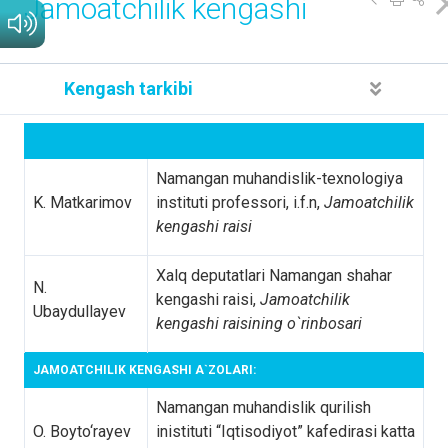
Jamoatchilik kengashi
Kengash tarkibi
Namangan muhandislik-texnologiya
K. Matkarimov
instituti professori, i.f.n,
Jamoatchilik
kengashi raisi
Xalq deputatlari Namangan shahar
N.
kengashi raisi,
Jamoatchilik
Ubaydullayev
kengashi raisining o`rinbosari
JAMOATCHILIK KENGASHI A`ZOLARI:
Namangan muhandislik qurilish
O. Boyto‘rayev
inistituti “Iqtisodiyot” kafedirasi katta