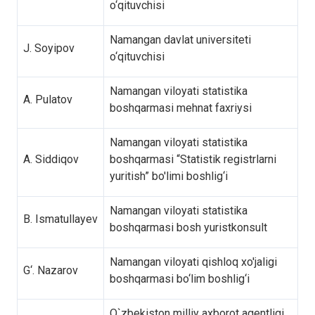
o‘qituvchisi
Namangan davlat universiteti
J. Soyipov
o‘qituvchisi
Namangan viloyati statistika
A. Pulatov
boshqarmasi mehnat faxriysi
Namangan viloyati statistika
A. Siddiqov
boshqarmasi “Statistik registrlarni
yuritish” bo'limi boshlig‘i
Namangan viloyati statistika
B. Ismatullayev
boshqarmasi bosh yuristkonsult
Namangan viloyati qishloq xo'jaligi
G‘. Nazarov
boshqarmasi bo‘lim boshlig‘i
O`zbekiston milliy axborot agentligi