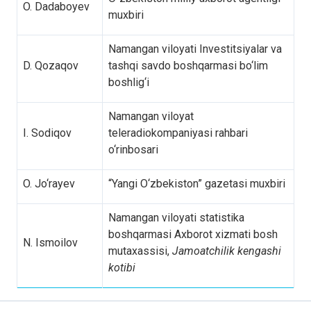
O. Dadaboyev
muxbiri
Namangan viloyati Investitsiyalar va
D. Qozaqov
tashqi savdo boshqarmasi bo‘lim
boshlig‘i
Namangan viloyat
I. Sodiqov
teleradiokompaniyasi rahbari
o‘rinbosari
O. Jo‘rayev
“Yangi O‘zbekiston” gazetasi muxbiri
Namangan viloyati statistika
boshqarmasi Axborot xizmati bosh
N. Ismoilov
mutaxassisi,
Jamoatchilik kengashi
kotibi