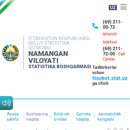
UZ
BOSHQARMA HAQIDA
(69) 211-
00-72
-
OCHIQ MA'LUMOTLAR
Ishonch
O‘ZBEKISTON RESPUBLIKASI
NASHRLAR
telefoni
MILLIY STATISTIKA
QO‘MITASI
(69) 211-
INTERAKTIV XIZMATLAR
NAMANGAN
72-00
-
Call
VILOYATI
MATBUOT XIZMATI
Center
STATISTIKA BOSHQARMASI
Tadbirkorlar
MUROJAATLAR
uchun:
hisobot.stat.uz
KONTAKTLAR
ga o'tish
Asosiy
Boshqarma
Bo'sh ish
Qo'mita
Jamoatchilik
sahifa
haqida
o'rinlari
haqida
kengashi