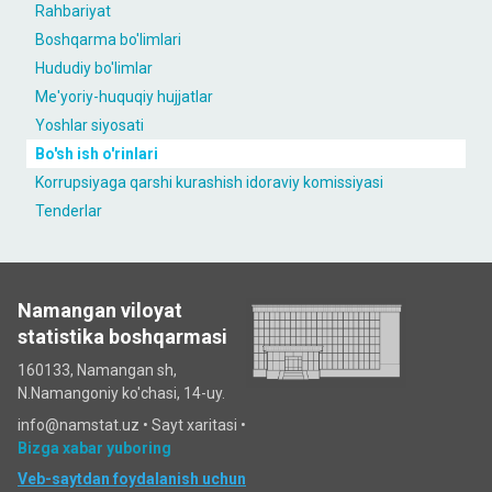
Rahbariyat
Boshqarma bo'limlari
Hududiy bo'limlar
Me'yoriy-huquqiy hujjatlar
Yoshlar siyosati
Bo'sh ish o'rinlari
Korrupsiyaga qarshi kurashish idoraviy komissiyasi
Tenderlar
Namangan viloyat
statistika boshqarmasi
160133, Namangan sh,
N.Namangoniy ko'chasi, 14-uy.
info@namstat.uz •
Sayt xaritasi
•
Bizga xabar yuboring
Veb-saytdan foydalanish uchun