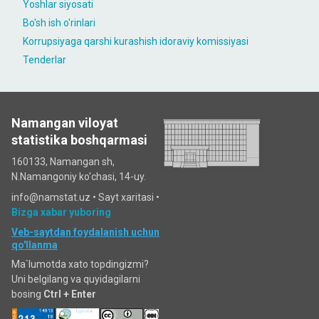
Yoshlar siyosati
Bo'sh ish o'rinlari
Korrupsiyaga qarshi kurashish idoraviy komissiyasi
Tenderlar
Namangan viloyat
statistika boshqarmasi
160133, Namangan sh,
N.Namangoniy ko'chasi, 14-uy.
info@namstat.uz •
Sayt xaritasi
•
Bizga xabar yuboring
Veb-saytdan foydalanish uchun
qo'llanma
Ma`lumotda xato topdingizmi?
Uni belgilang va quyidagilarni
bosing
Ctrl + Enter