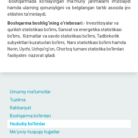
-boshqarmada ko’rilayotgan ma'muriy jarimalarni imzolaydi
hamda ularning qonuniyligini va bеlgilangan tartib asosida ijro
etilishini ta'minlaydi;
Boshqarma boshlig‘ining o‘rinbosari:
- Invеstitsiyalar va
qurilish statistikasi bo‘limi, Sanoat va energetika statistikasi
bo‘limi, Xizmatlar va savdo statistikasi bo‘limi, Tadbirkorlik
subyektlari kuzatuvlari bo‘limi, Narx statistikasi bo‘limi hamda
Norin, Uychi, Uchqo‘rg‘on, Chortoq tumani statistika bo‘limlari
faoliyatini nazorat qiladi.
Umumiy ma'lumotlar
Tuzilma
Rahbariyat
Boshqarma bo'limlari
Hududiy bo'limlar
Me'yoriy-huquqiy hujjatlar