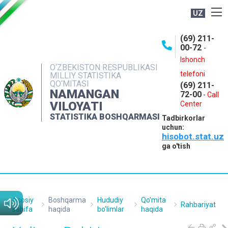
UZ
BOSHQARMA HAQIDA
(69) 211-
00-72
-
OCHIQ MA'LUMOTLAR
Ishonch
O‘ZBEKISTON RESPUBLIKASI
NASHRLAR
telefoni
MILLIY STATISTIKA
QO‘MITASI
(69) 211-
INTERAKTIV XIZMATLAR
NAMANGAN
72-00
-
Call
VILOYATI
MATBUOT XIZMATI
Center
STATISTIKA BOSHQARMASI
Tadbirkorlar
MUROJAATLAR
uchun:
hisobot.stat.uz
KONTAKTLAR
ga o'tish
Asosiy
Boshqarma
Hududiy
Qo'mita
Rahbariyat
sahifa
haqida
bo'limlar
haqida