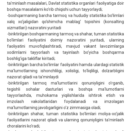
ta'minlash masalalari, Davlat statistika organlari faoliyatiga doir
boshqa masalalarni ko’rib chiqishi uchun tayyorlaydi;
-boshqarmaning barcha tarmoq va hududiy statistika bo’limlari
xalq xo’jaligidan qo’shimcha mablag’ topishini (konsalting
xizmatlari) nazoratini yuritadi
-biriktirilgan boshqarmaning tarmoq va shahar, tuman statistika
bo’limlari faoliyatini doimiy nazoratini yuritadi, ularning
faoliyatini muvofiqlashtiradi, mavjud vakant lavozimlarga
xodimlarni tayyorlash va tayinlash bo’yicha boshqarma
boshlig’iga takliflar kiritadi;
-biriktirilgan barcha bo’limlar faoliyatini hamda ulardagi statistik
ma'lumotlarning ishonchliligi, xolisligi, to‘liqliligi, dolzarbligini
nazorat qiladi va ta'minlaydi
-biriktirilgan tarmoq ma'lumotlarini qonuniyligini o’rganib,
tеgishli sohalar dasturlari va boshqa ma'lumotlarni
tayyorlashda, muhokama yiqilishlarida ishtirok etish va
imzolash vakolatlaridan foydalanadi va imzolagan
ma'lumotlarning javobgarligini o’z zimmasiga oladi;
-biriktirilgan shahar, tuman statistika bo’limlari moliya-xo’jalik
faoliyatlarini nazorat qiladi va ularning qonuniyligini ta'minlash
choralarini ko’radi;