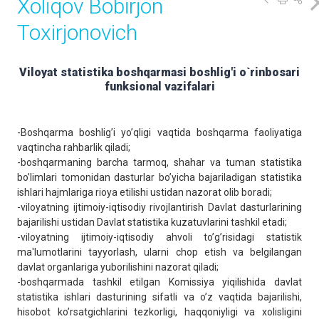
Xoliqov Bobirjon
Toxirjonovich
Viloyat statistika boshqarmasi boshlig'i o`rinbosari
funksional vazifalari
-Boshqarma boshlig’i yo’qligi vaqtida boshqarma faoliyatiga
vaqtincha rahbarlik qiladi;
-boshqarmaning barcha tarmoq, shahar va tuman statistika
bo’limlari tomonidan dasturlar bo’yicha bajariladigan statistika
ishlari hajmlariga rioya etilishi ustidan nazorat olib boradi;
-viloyatning ijtimoiy-iqtisodiy rivojlantirish Davlat dasturlarining
bajarilishi ustidan Davlat statistika kuzatuvlarini tashkil etadi;
-viloyatning ijtimoiy-iqtisodiy ahvoli to’g’risidagi statistik
ma'lumotlarini tayyorlash, ularni chop etish va bеlgilangan
davlat organlariga yuborilishini nazorat qiladi;
-boshqarmada tashkil etilgan Komissiya yiqilishida davlat
statistika ishlari dasturining sifatli va o’z vaqtida bajarilishi,
hisobot ko’rsatgichlarini tеzkorligi, haqqoniyligi va xolisligini