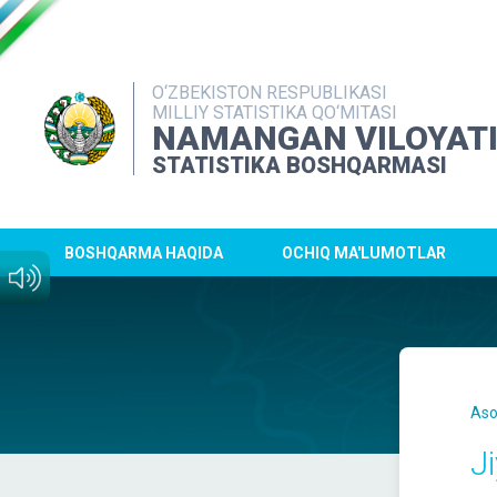
O‘ZBEKISTON RESPUBLIKASI
MILLIY STATISTIKA QO‘MITASI
NAMANGAN VILOYAT
STATISTIKA BOSHQARMASI
BOSHQARMA HAQIDA
OCHIQ MA'LUMOTLAR
Aso
J