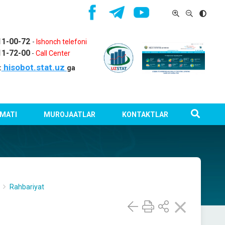
11-00-72
-
Ishonch telefoni
11-72-00
-
Call Center
hisobot.stat.uz
:
ga
MATI
MUROJAATLAR
KONTAKTLAR
Rahbariyat