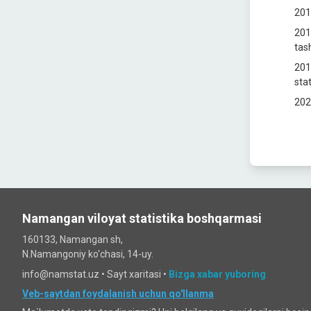
201
201
tash
201
stat
202
Namangan viloyat statistika boshqarmasi
160133, Namangan sh,
N.Namangoniy ko'chasi, 14-uy.
info@namstat.uz •
Sayt xaritasi
•
Bizga xabar yuboring
Veb-saytdan foydalanish uchun qo'llanma