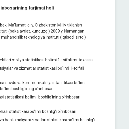
inbosarining tarjimai holi
k. Ma'lumoti oliy. O’zbekiston Milliy tiklanish
ituti (bakalavriat, kunduzgi) 2009 y. Namangan
handislik texnologiya instituti (Iqtisod, sirtqi)
tlari moliya statistikasi bo‘limi 1-toifali mutaxassisi
alar va xizmatlar statistikasi bo‘limi 1-toifali
i, savdo va kommunikatsiya statistikasi bo‘limi
bo‘lim boshlig‘ining o‘rinbosari
statistikasi bo‘limi boshlig‘ining o‘rinbosari
i statistikasi bo‘limi boshlig‘i o‘rinbosari
 bank-moliya xizmatlari statistikasi bo‘limi boshlig‘i