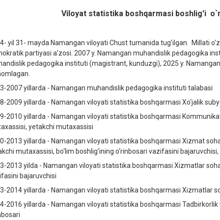
Viloyat statistika boshqarmasi boshlig'i o`r
4- yil 31- mayda Namangan viloyati Chust tumanida tug’ilgan. Millati o‘zbe
okratik partiyasi a’zosi. 2007 y. Namangan muhandislik pedagogika inst
andislik pedagogika instituti (magistrant, kunduzgi), 2025 y. Namangan mu
omlagan.
3-2007 yillarda - Namangan muhandislik pedagogika instituti talabasi
8-2009 yillarda - Namangan viloyati statistika boshqarmasi Xo‘jalik subyek
9-2010 yillarda - Namangan viloyati statistika boshqarmasi Kommunikatsiy
axassisi, yetakchi mutaxassisi
0-2013 yillarda - Namangan viloyati statistika boshqarmasi Xizmat sohas
kchi mutaxassisi, bo‘lim boshlig‘ining o‘rinbosari vazifasini bajaruvchisi, 
3-2013 yilda - Namangan viloyati statistika boshqarmasi Xizmatlar sohasi 
ifasini bajaruvchisi
3-2014 yillarda - Namangan viloyati statistika boshqarmasi Xizmatlar sohas
4-2016 yillarda - Namangan viloyati statistika boshqarmasi Tadbirkorlik va
nbosari