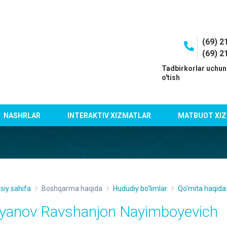
(69) 2
(69) 2
I
Tadbirkorlar uchun
o'tish
NASHRLAR
INTERAKTIV XIZMATLAR
MATBUOT XIZ
siy sahifa
Boshqarma haqida
Hududiy bo'limlar
Qo'mita haqida
iyanov Ravshanjon Nayimboyevich