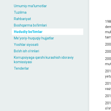
Umumiy ma'lumotlar
Tuzilma
Rahbariyat
198
Boshqarma bo'limlari
dem
Hududiy bo'limlar
muh
tam
Me'yoriy-huquqiy hujjatlar
200
Yoshlar siyosati
Bo'sh ish o'rinlari
200
Korrupsiyaga qarshi kurashish idoraviy
200
komissiyasi
mut
Tenderlar
201
yeta
201
vaz
201
201
o‘ri