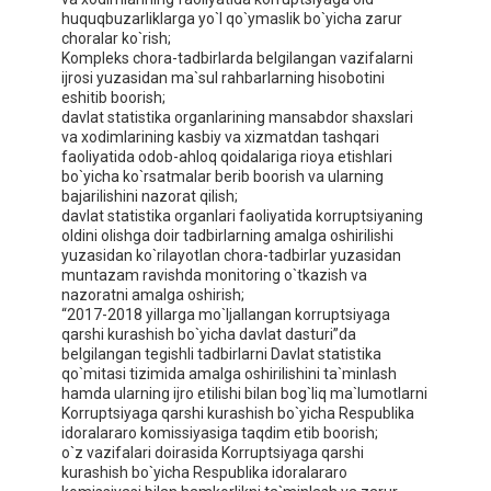
huquqbuzarliklarga yo`l qo`ymaslik bo`yicha zarur
choralar ko`rish;
Kompleks chora-tadbirlarda belgilangan vazifalarni
ijrosi yuzasidan ma`sul rahbarlarning hisobotini
eshitib boorish;
davlat statistika organlarining mansabdor shaxslari
va xodimlarining kasbiy va xizmatdan tashqari
faoliyatida odob-ahloq qoidalariga rioya etishlari
bo`yicha ko`rsatmalar berib boorish va ularning
bajarilishini nazorat qilish;
davlat statistika organlari faoliyatida korruptsiyaning
oldini olishga doir tadbirlarning amalga oshirilishi
yuzasidan ko`rilayotlan chora-tadbirlar yuzasidan
muntazam ravishda monitoring o`tkazish va
nazoratni amalga oshirish;
“2017-2018 yillarga mo`ljallangan korruptsiyaga
qarshi kurashish bo`yicha davlat dasturi”da
belgilangan tegishli tadbirlarni Davlat statistika
qo`mitasi tizimida amalga oshirilishini ta`minlash
hamda ularning ijro etilishi bilan bog`liq ma`lumotlarni
Korruptsiyaga qarshi kurashish bo`yicha Respublika
idoralararo komissiyasiga taqdim etib boorish;
o`z vazifalari doirasida Korruptsiyaga qarshi
kurashish bo`yicha Respublika idoralararo