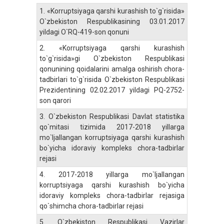
1.
«Korruptsiyaga qarshi kurashish to`g`risida»
O`zbekiston Respublikasining 03.01.2017
yildagi O`RQ-419-son qonuni
2.
«Korruptsiyaga qarshi kurashish
to`g`risida»gi O`zbekiston Respublikasi
qonunining qoidalarini amalga oshirish chora-
tadbirlari to`g`risida O`zbekiston Respublikasi
Prezidentining 02.02.2017 yildagi PQ-2752-
son qarori
3.
O`zbekiston Respublikasi Davlat statistika
qo`mitasi tizimida 2017-2018 yillarga
mo`ljallangan korruptsiyaga qarshi kurashish
bo`yicha idoraviy kompleks chora-tadbirlar
rejasi
4.
2017-2018 yillarga mo`ljallangan
korruptsiyaga qarshi kurashish bo`yicha
idoraviy kompleks chora-tadbirlar rejasiga
qo`shimcha chora-tadbirlar rejasi
5.
O`zbekiston Respublikasi Vazirlar