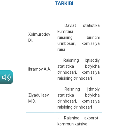
TARKIBI
Davlat statistika
kumitasi
Xolmurodov
raisining birinchi
D.I.
urinbosari, komissiya
raisi
Raisning iqtisodiy
statistika bo’yicha
Ikramov A.A.
o’rinbosari, komissiya
raisining o’rinbosari
Raisning ijtimoiy
Ziyadullaev
statistika bo’yicha
M.D.
o’rinbosari, komissiya
raisining o’rinbosari
- Raisning axborot-
kommunikatsiya