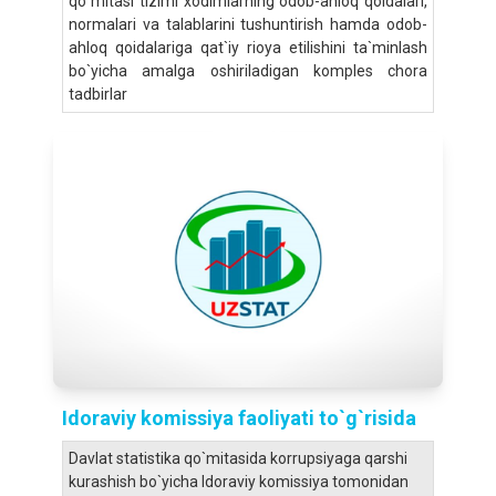
qo`mitasi tizimi xodimlarning odob-ahloq qoidalari,
normalari va talablarini tushuntirish hamda odob-
ahloq qoidalariga qat`iy rioya etilishini ta`minlash
bo`yicha amalga oshiriladigan komples chora
tadbirlar
Idoraviy komissiya faoliyati to`g`risida
Davlat statistika qo`mitasida korrupsiyaga qarshi
kurashish bo`yicha Idoraviy komissiya tomonidan