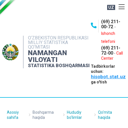
UZ
BOSHQARMA HAQIDA
(69) 211-
00-72
-
OCHIQ MA'LUMOTLAR
Ishonch
O‘ZBEKISTON RESPUBLIKASI
NASHRLAR
telefoni
MILLIY STATISTIKA
QO‘MITASI
(69) 211-
INTERAKTIV XIZMATLAR
NAMANGAN
72-00
-
Call
VILOYATI
MATBUOT XIZMATI
Center
STATISTIKA BOSHQARMASI
Tadbirkorlar
MUROJAATLAR
uchun:
hisobot.stat.uz
KONTAKTLAR
ga o'tish
Asosiy
Boshqarma
Hududiy
Qo'mita
sahifa
haqida
bo'limlar
haqida