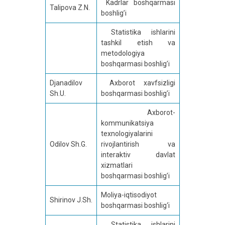
Kadrlar boshqarmasi
Talipova Z.N.
boshlig’i
Statistika ishlarini
tashkil etish va
metodologiya
boshqarmasi boshlig’i
Djanadilov
Axborot xavfsizligi
Sh.U.
boshqarmasi boshlig’i
Axborot-
kommunikatsiya
texnologiyalarini
Odilov Sh.G.
rivojlantirish va
interaktiv davlat
xizmatlari
boshqarmasi boshlig’i
Moliya-iqtisodiyot
Shirinov J.Sh.
boshqarmasi boshlig‘i
Statistika ishlarini