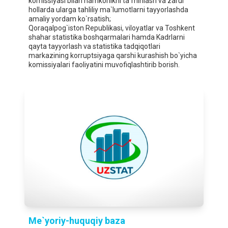
komissiyasi bilan hamkorlikni ta`minlash va zarur
hollarda ularga tahliliy ma`lumotlarni tayyorlashda
amaliy yordam ko`rsatish;
Qoraqalpog`iston Republikasi, viloyatlar va Toshkent
shahar statistika boshqarmalari hamda Kadrlarni
qayta tayyorlash va statistika tadqiqotlari
markazining korruptsiyaga qarshi kurashish bo`yicha
komissiyalari faoliyatini muvofiqlashtirib borish.
Me`yoriy-huquqiy baza