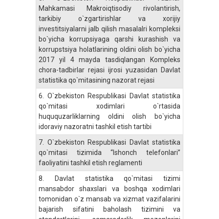
Mahkamasi Makroiqtisodiy rivolantirish,
tarkibiy o`zgartirishlar va xorijiy
investitsiyalarni jalb qilish masalalri kompleksi
bo`yicha korrupsiyaga qarshi kurashish va
korrupstsiya holatlarining oldini olish bo`yicha
2017 yil 4 mayda tasdiqlangan Kompleks
chora-tadbirlar rejasi ijrosi yuzasidan Davlat
statistika qo`mitasining nazorat rejasi
6.
O`zbekiston Respublikasi Davlat statistika
qo`mitasi xodimlari o`rtasida
huququzarliklarning oldini olish bo`yicha
idoraviy nazoratni tashkil etish tartibi
7.
O`zbekiston Respublikasi Davlat statistika
qo`mitasi tizimida “Ishonch telefonlari”
faoliyatini tashkil etish reglamenti
8.
Davlat statistika qo`mitasi tizimi
mansabdor shaxslari va boshqa xodimlari
tomonidan o`z mansab va xizmat vazifalarini
bajarish sifatini baholash tizimini va