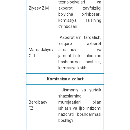
texnologiyalari va
Ziyaev Z.M.
axborot xavfsizligi
bo’yicha o’rinbosari,
komissiya raisining
o’rinbosari
Axborotlarni tarqatish,
xalqaro axborot
Mamadaliyev
almashuv va
O. T.
jamoatchilik aloqalari
boshqarmasi boshlig’i,
komissiya kotibi
Komissiya a’zolari:
Jismoniy va yuridik
shaxslarning
Berdibaev
murojaatlari bilan
F.Z.
ishlash va ijro intizomi
nazorati boshqarmasi
boshlig’i