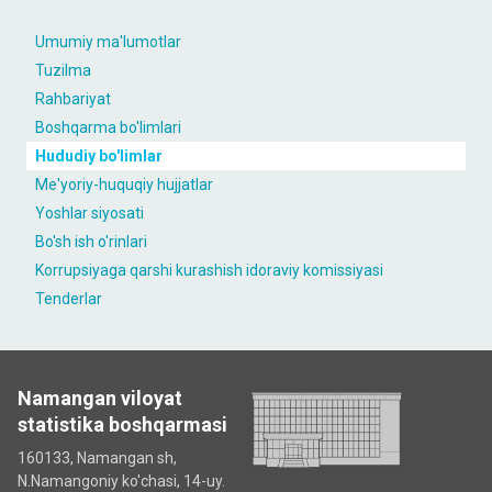
Umumiy ma'lumotlar
Tuzilma
Rahbariyat
Boshqarma bo'limlari
Hududiy bo'limlar
Me'yoriy-huquqiy hujjatlar
Yoshlar siyosati
Bo'sh ish o'rinlari
Korrupsiyaga qarshi kurashish idoraviy komissiyasi
Tenderlar
Namangan viloyat
statistika boshqarmasi
160133, Namangan sh,
N.Namangoniy ko'chasi, 14-uy.