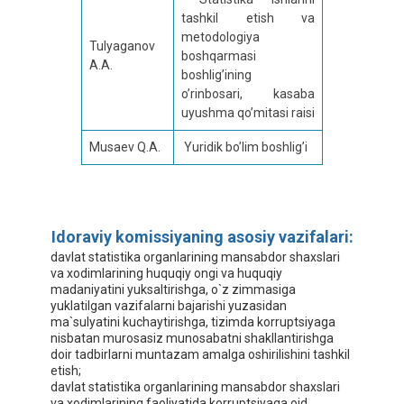
tashkil etish va
metodologiya
Tulyaganov
boshqarmasi
A.A.
boshlig’ining
o’rinbosari, kasaba
uyushma qo’mitasi raisi
Musaev Q.A.
Yuridik bo’lim boshlig’i
Idoraviy komissiyaning asosiy vazifalari:
davlat statistika organlarining mansabdor shaxslari
va xodimlarining huquqiy ongi va huquqiy
madaniyatini yuksaltirishga, o`z zimmasiga
yuklatilgan vazifalarni bajarishi yuzasidan
ma`sulyatini kuchaytirishga, tizimda korruptsiyaga
nisbatan murosasiz munosabatni shakllantirishga
doir tadbirlarni muntazam amalga oshirilishini tashkil
etish;
davlat statistika organlarining mansabdor shaxslari
va xodimlarining faoliyatida korruptsiyaga oid