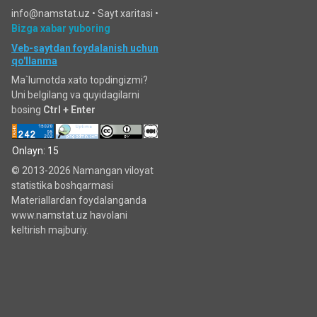
info@namstat.uz •
Sayt xaritasi
•
Bizga xabar yuboring
Veb-saytdan foydalanish uchun
qo'llanma
Ma`lumotda xato topdingizmi?
Uni belgilang va quyidagilarni
bosing
Ctrl + Enter
Onlayn: 15
© 2013-2026 Namangan viloyat
statistika boshqarmasi
Materiallardan foydalanganda
www.namstat.uz havolani
keltirish majburiy.