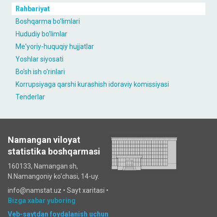
Rahbariyat
Boshqarma bo'limlari
Hududiy bo'limlar
Me'yoriy-huquqiy hujjatlar
Yoshlar siyosati
Bo'sh ish o'rinlari
Korrupsiyaga qarshi kurashish idoraviy komissiyasi
Tenderlar
Namangan viloyat
statistika boshqarmasi
160133, Namangan sh,
N.Namangoniy ko'chasi, 14-uy.
info@namstat.uz •
Sayt xaritasi
•
Bizga xabar yuboring
Veb-saytdan foydalanish uchun