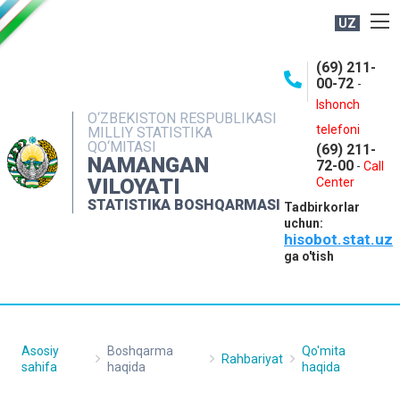
UZ
BOSHQARMA HAQIDA
(69) 211-
00-72
-
OCHIQ MA'LUMOTLAR
Ishonch
O‘ZBEKISTON RESPUBLIKASI
NASHRLAR
telefoni
MILLIY STATISTIKA
QO‘MITASI
(69) 211-
INTERAKTIV XIZMATLAR
NAMANGAN
72-00
-
Call
VILOYATI
MATBUOT XIZMATI
Center
STATISTIKA BOSHQARMASI
Tadbirkorlar
MUROJAATLAR
uchun:
hisobot.stat.uz
KONTAKTLAR
ga o'tish
Asosiy
Boshqarma
Qo'mita
Rahbariyat
sahifa
haqida
haqida