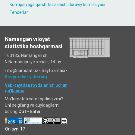
Korrupsiyaga qarshi kurashish idoraviy komissiyasi
Tenderlar
Namangan viloyat
statistika boshqarmasi
160133, Namangan sh,
N.Namangoniy ko'chasi, 14-uy.
info@namstat.uz •
Sayt xaritasi
•
Bizga xabar yuboring
Veb-saytdan foydalanish uchun
qo'llanma
Ma`lumotda xato topdingizmi?
Uni belgilang va quyidagilarni
bosing
Ctrl + Enter
Onlayn: 17