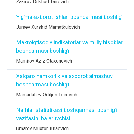
Zakirov Dilshod Tairovich
Yig’ma-axborot ishlari boshqarmasi boshlig’i
Juraev Xurshid Mamatkulovich
Makroiqtisodiy indikatorlar va milliy hisoblar
boshqarmasi boshlig’i
Mamirov Aziz Otaxonovich
Xalqaro hamkorlik va axborot almashuv
boshqarmasi boshlig’i
Mamadaliev Odiljon Toirovich
Narhlar statistikasi boshqarmasi boshlig’i
vazifasini bajaruvchisi
Umarov Muxtor Turaevich