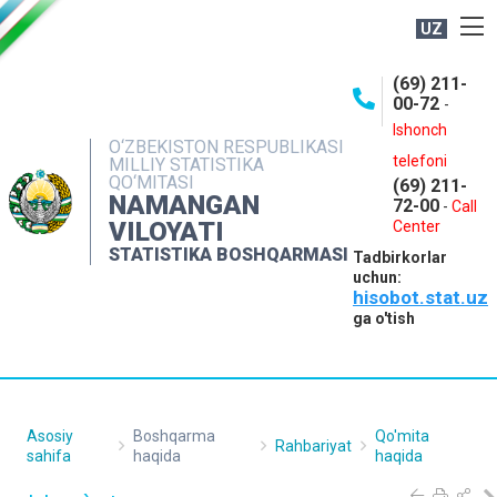
UZ
BOSHQARMA HAQIDA
(69) 211-
00-72
-
OCHIQ MA'LUMOTLAR
Ishonch
O‘ZBEKISTON RESPUBLIKASI
NASHRLAR
telefoni
MILLIY STATISTIKA
QO‘MITASI
(69) 211-
INTERAKTIV XIZMATLAR
NAMANGAN
72-00
-
Call
VILOYATI
MATBUOT XIZMATI
Center
STATISTIKA BOSHQARMASI
Tadbirkorlar
MUROJAATLAR
uchun:
hisobot.stat.uz
KONTAKTLAR
ga o'tish
Asosiy
Boshqarma
Qo'mita
Rahbariyat
sahifa
haqida
haqida