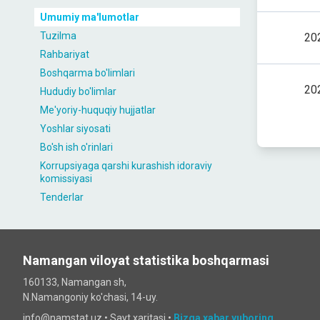
Umumiy ma'lumotlar
Tuzilma
202
Rahbariyat
Boshqarma bo'limlari
202
Hududiy bo'limlar
Me'yoriy-huquqiy hujjatlar
Yoshlar siyosati
Bo'sh ish o'rinlari
Korrupsiyaga qarshi kurashish idoraviy
komissiyasi
Tenderlar
Namangan viloyat statistika boshqarmasi
160133, Namangan sh,
N.Namangoniy ko'chasi, 14-uy.
info@namstat.uz •
Sayt xaritasi
•
Bizga xabar yuboring