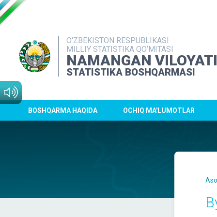
O‘ZBEKISTON RESPUBLIKASI
MILLIY STATISTIKA QO‘MITASI
NAMANGAN VILOYAT
STATISTIKA BOSHQARMASI
BOSHQARMA HAQIDA
OCHIQ MA'LUMOTLAR
Aso
B