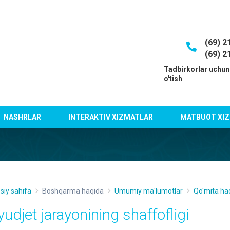
(69) 2
(69) 2
I
Tadbirkorlar uchun
o'tish
NASHRLAR
INTERAKTIV XIZMATLAR
MATBUOT XIZ
siy sahifa
Boshqarma haqida
Umumiy ma'lumotlar
Qo'mita ha
yudjet jarayonining shaffofligi