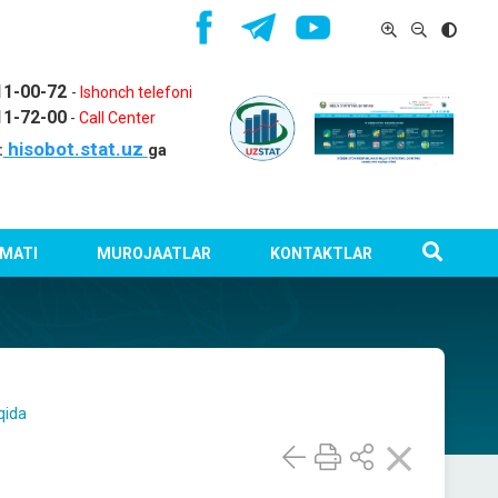
11-00-72
-
Ishonch telefoni
11-72-00
-
Call Center
hisobot.stat.uz
:
ga
MATI
MUROJAATLAR
KONTAKTLAR
qida