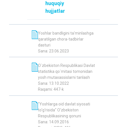
huquqiy
hujjatlar
Yoshlar bandligini ta'minlashga
qaratilgan chora-tadbirlar
dasturi
Sana: 23.06.2023
O`zbekiston Respublikasi Davlat
statistika qo`mitasi tomonidan
yosh mutaxassislarni tanlash
Sana: 13.10.2022
Raqami: 447-k
"Yoshlarga oid davlat siyosati
to‘g‘risida" O‘zbekiston
Respublikasining qonuni
Sana: 14.09.2016