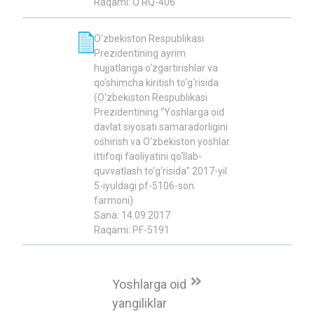
Raqami: O’RQ-406
O‘zbekiston Respublikasi
Prezidentining ayrim
hujjatlariga o‘zgartirishlar va
qo‘shimcha kiritish to‘g‘risida
(O‘zbekiston Respublikasi
Prezidentining “Yoshlarga oid
davlat siyosati samaradorligini
oshirish va O‘zbekiston yoshlar
ittifoqi faoliyatini qo‘llab-
quvvatlash to‘g‘risida” 2017-yil
5-iyuldagi pf-5106-son
farmoni)
Sana: 14.09.2017
Raqami: PF-5191
Yoshlarga oid
yangiliklar