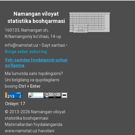
Namangan viloyat
statistika boshqarmasi
160133, Namangan sh,
N.Namangoniy ko'chasi, 14-uy.
info@namstat.uz •
Sayt xaritasi
•
Bizga xabar yuboring
Veb-saytdan foydalanish uchun
qo'llanma
Ma`lumotda xato topdingizmi?
Uni belgilang va quyidagilarni
bosing
Ctrl + Enter
Onlayn: 17
© 2013-2026 Namangan viloyat
statistika boshqarmasi
Materiallardan foydalanganda
www.namstat.uz havolani