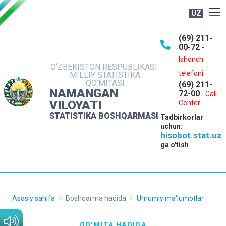
UZ
BOSHQARMA HAQIDA
(69) 211-
00-72
-
OCHIQ MA'LUMOTLAR
Ishonch
O‘ZBEKISTON RESPUBLIKASI
NASHRLAR
telefoni
MILLIY STATISTIKA
QO‘MITASI
(69) 211-
INTERAKTIV XIZMATLAR
NAMANGAN
72-00
-
Call
VILOYATI
MATBUOT XIZMATI
Center
STATISTIKA BOSHQARMASI
Tadbirkorlar
MUROJAATLAR
uchun:
hisobot.stat.uz
KONTAKTLAR
ga o'tish
Asosiy sahifa
Boshqarma haqida
Umumiy ma'lumotlar
QO'MITA HAQIDA