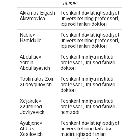
TARKIBI
Akramov Ergash
Toshkent davlat iqtisodiyot
Akramovich
universitetining professori,
iqtisod fanlari doktori
Nabiev
Toshkent davlat iqtisodiyot
Hamidullo
universitetining professori,
iqtisod fanlari doktori
Abdullaev
Toshkent moliya instituti
Yorqin
professori, iqtisod fanlari
Abdullayevich
doktori
Toshmatov Zoir
Toshkent moliya instituti
Xudoyqulovich
professori, iqtisod fanlari
doktori
Xo’jakulov
Toshkent moliya instituti
Xaitmurod
professori, iqtisod fanlari
Jovliyevich
nomzodi
Ayubjonov
Toshkent davlat iqtisodiyot
Abbos
universitetining kafedra
Xosilovich
mudiri, iqtisod fanlari