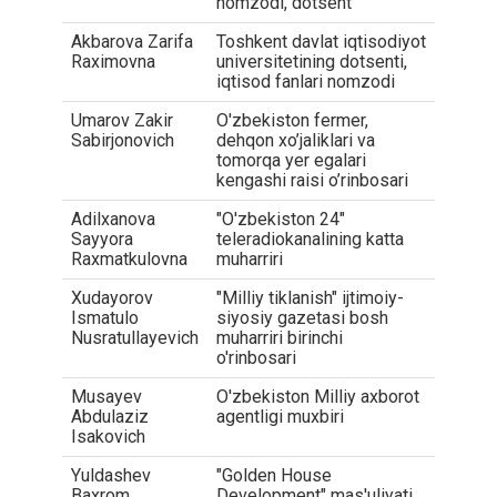
nomzodi, dotsent
Akbarova Zarifa
Toshkent davlat iqtisodiyot
Raximovna
universitetining dotsenti,
iqtisod fanlari nomzodi
Umarov Zakir
O'zbekiston fermer,
Sabirjonovich
dehqon xo’jaliklari va
tomorqa yer egalari
kengashi raisi o’rinbosari
Adilxanova
"O'zbekiston 24"
Sayyora
teleradiokanalining katta
Raxmatkulovna
muharriri
Xudayorov
"Milliy tiklanish" ijtimoiy-
Ismatulo
siyosiy gazetasi bosh
Nusratullayevich
muharriri birinchi
o'rinbosari
Musayev
O'zbekiston Milliy axborot
Abdulaziz
agentligi muxbiri
Isakovich
Yuldashev
"Golden House
Baxrom
Development" mas'uliyati