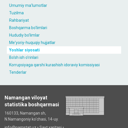
Umumiy ma'lumotlar
Tuzilma
Rahbariyat
Boshqarma bo'limlari
Hududiy bo'limlar
Me'yoriy-huquqiy hujjatlar
Yoshlar siyosati
Bo'sh ish o'rinlari
Korrupsiyaga qarshi kurashish idoraviy komissiyasi
Tenderlar
Namangan viloyat
statistika boshqarmasi
160133, Namangan sh,
N.Namangoniy ko'chasi, 14-uy.
info@namstat.uz •
Sayt xaritasi
•