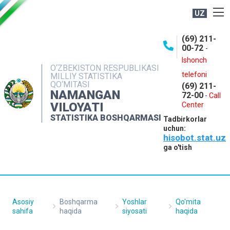
UZ
BOSHQARMA HAQIDA
(69) 211-
00-72
-
OCHIQ MA'LUMOTLAR
Ishonch
O‘ZBEKISTON RESPUBLIKASI
NASHRLAR
telefoni
MILLIY STATISTIKA
QO‘MITASI
(69) 211-
INTERAKTIV XIZMATLAR
NAMANGAN
72-00
-
Call
VILOYATI
MATBUOT XIZMATI
Center
STATISTIKA BOSHQARMASI
Tadbirkorlar
MUROJAATLAR
uchun:
hisobot.stat.uz
KONTAKTLAR
ga o'tish
Asosiy
Boshqarma
Yoshlar
Qo'mita
sahifa
haqida
siyosati
haqida