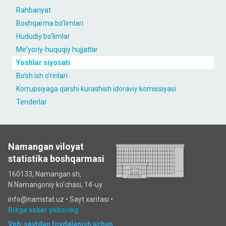
Rahbariyat
Boshqarma bo'limlari
Hududiy bo'limlar
Me'yoriy-huquqiy hujjatlar
Yoshlar siyosati
Bo'sh ish o'rinlari
Korrupsiyaga qarshi kurashish idoraviy komissiyasi
Tenderlar
Namangan viloyat
statistika boshqarmasi
160133, Namangan sh,
N.Namangoniy ko'chasi, 14-uy.
info@namstat.uz •
Sayt xaritasi
•
Bizga xabar yuboring
Veb-saytdan foydalanish uchun