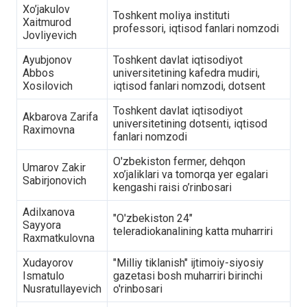
Xo’jakulov
Toshkent moliya instituti
Xaitmurod
professori, iqtisod fanlari nomzodi
Jovliyevich
Ayubjonov
Toshkent davlat iqtisodiyot
Abbos
universitetining kafedra mudiri,
Xosilovich
iqtisod fanlari nomzodi, dotsent
Toshkent davlat iqtisodiyot
Akbarova Zarifa
universitetining dotsenti, iqtisod
Raximovna
fanlari nomzodi
O'zbekiston fermer, dehqon
Umarov Zakir
xo’jaliklari va tomorqa yer egalari
Sabirjonovich
kengashi raisi o’rinbosari
Adilxanova
"O'zbekiston 24"
Sayyora
teleradiokanalining katta muharriri
Raxmatkulovna
Xudayorov
"Milliy tiklanish" ijtimoiy-siyosiy
Ismatulo
gazetasi bosh muharriri birinchi
Nusratullayevich
o'rinbosari