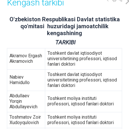
Kengash tarkibi
O'zbekiston Respublikasi Davlat statistika
qo'mitasi huzuridagi jamoatchilik
kengashining
TARKIBI
Toshkent davlat iqtisodiyot
Akramov Ergash
universitetining professori, iqtisod
Akramovich
fanlari doktori
Toshkent davlat iqtisodiyot
Nabiev
universitetining professori, iqtisod
Hamidullo
fanlari doktori
Abdullaev
Toshkent moliya instituti
Yorqin
professori, iqtisod fanlari doktori
Abdullayevich
Toshmatov Zoir
Toshkent moliya instituti
Xudoyqulovich
professori, iqtisod fanlari doktori