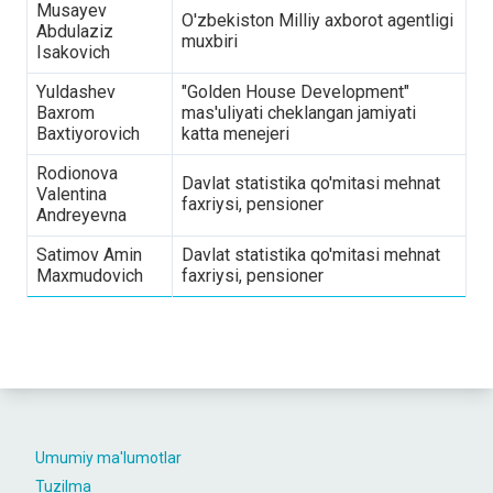
Musayev
O'zbekiston Milliy axborot agentligi
Abdulaziz
muxbiri
Isakovich
Yuldashev
"Golden House Development"
Baxrom
mas'uliyati cheklangan jamiyati
Baxtiyorovich
katta menejeri
Rodionova
Davlat statistika qo'mitasi mehnat
Valentina
faxriysi, pensioner
Andreyevna
Satimov Amin
Davlat statistika qo'mitasi mehnat
Maxmudovich
faxriysi, pensioner
Umumiy ma'lumotlar
Tuzilma