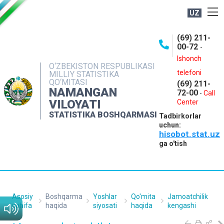
UZ
BOSHQARMA HAQIDA
(69) 211-
00-72
-
OCHIQ MA'LUMOTLAR
Ishonch
O‘ZBEKISTON RESPUBLIKASI
NASHRLAR
telefoni
MILLIY STATISTIKA
QO‘MITASI
(69) 211-
INTERAKTIV XIZMATLAR
NAMANGAN
72-00
-
Call
VILOYATI
MATBUOT XIZMATI
Center
STATISTIKA BOSHQARMASI
Tadbirkorlar
MUROJAATLAR
uchun:
hisobot.stat.uz
KONTAKTLAR
ga o'tish
Asosiy
Boshqarma
Yoshlar
Qo'mita
Jamoatchilik
sahifa
haqida
siyosati
haqida
kengashi