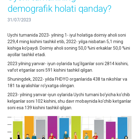
demografik holati qanday?
31/07/2023
Uychi tumanida 2023- yilning 1- iyul holatiga doimiy aholi soni
229,4 ming kishini tashkil etib, 2022- yilga nisbatan 5,1 ming
kishiga ko‘paydi. Doimiy aholi soning 50,0 %ini erkaklar 50,0 %ini
ayollar tashkil etadi.
2023 yilning yanvar- iyun oylarida tug‘ilganlar soni 2814 kishini,
vafot etganlar soni 591 kishini tashkil qilgan.
Shuningdek, 2022- yilda FHDYO organlarida 438 ta nikohlar va
181 ta ajralishlar ro‘yxatga olingan.
2023- yilning yanvar-iyun oylarida Uychi tumani bo‘yicha ko‘chib
kelganlar soni 102 kishini, shu davr mobaynida ko‘chib ketganlar
soni esa 139 kishini tashkil qilgan.