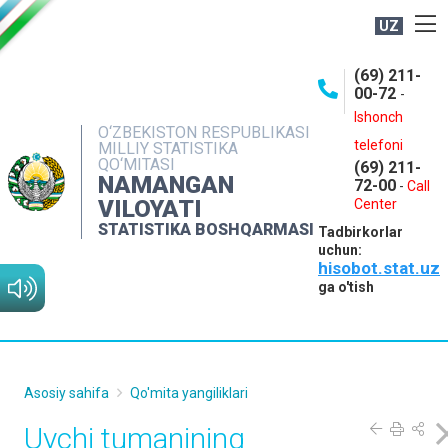
UZ
BOSHQARMA HAQIDA
(69) 211-
00-72
-
OCHIQ MA'LUMOTLAR
Ishonch
O‘ZBEKISTON RESPUBLIKASI
NASHRLAR
telefoni
MILLIY STATISTIKA
QO‘MITASI
(69) 211-
INTERAKTIV XIZMATLAR
NAMANGAN
72-00
-
Call
VILOYATI
MATBUOT XIZMATI
Center
STATISTIKA BOSHQARMASI
Tadbirkorlar
MUROJAATLAR
uchun:
hisobot.stat.uz
KONTAKTLAR
ga o'tish
Asosiy sahifa
Qo'mita yangiliklari
Uychi tumanining