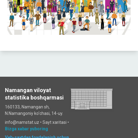
Namangan viloyat
statistika boshqarmasi
160133, Namangan sh,
N.Namangoniy ko'chasi, 14-uy.
info@namstat.uz •
Sayt xaritasi
•
Bizga xabar yuboring
Veb-saytdan foydalanish uchun