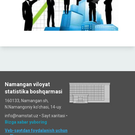
Namangan viloyat
statistika boshqarmasi
160133, Namangan sh,
N.Namangoniy ko'chasi, 14-uy.
info@namstat.uz •
Sayt xaritasi
•
Bizga xabar yuboring
Veb-saytdan foydalanish uchun