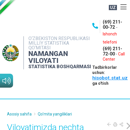
UZ
BOSHQARMA HAQIDA
(69) 211-
00-72
-
OCHIQ MA'LUMOTLAR
Ishonch
O‘ZBEKISTON RESPUBLIKASI
NASHRLAR
telefoni
MILLIY STATISTIKA
QO‘MITASI
(69) 211-
INTERAKTIV XIZMATLAR
NAMANGAN
72-00
-
Call
VILOYATI
MATBUOT XIZMATI
Center
STATISTIKA BOSHQARMASI
Tadbirkorlar
MUROJAATLAR
uchun:
hisobot.stat.uz
KONTAKTLAR
ga o'tish
Asosiy sahifa
Qo'mita yangiliklari
Viloyatimizda nechta