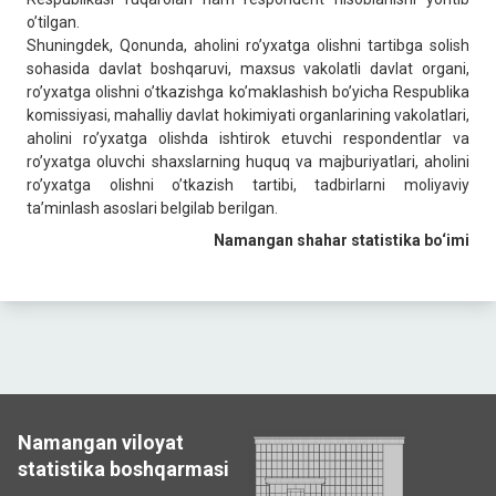
oʼtilgan.
Shuningdek, Qonunda, aholini roʼyxatga olishni tartibga solish
sohasida davlat boshqaruvi, maxsus vakolatli davlat organi,
roʼyxatga olishni oʼtkazishga koʼmaklashish boʼyicha Respublika
komissiyasi, mahalliy davlat hokimiyati organlarining vakolatlari,
aholini roʼyxatga olishda ishtirok etuvchi respondentlar va
roʼyxatga oluvchi shaxslarning huquq va majburiyatlari, aholini
roʼyxatga olishni oʼtkazish tartibi, tadbirlarni moliyaviy
taʼminlash asoslari belgilab berilgan.
Namangan shahar statistika bo‘imi
Namangan viloyat
statistika boshqarmasi