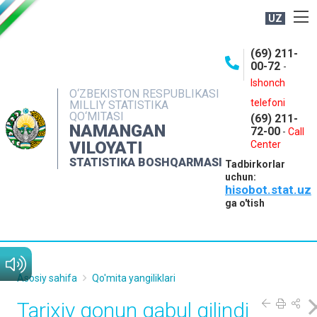
UZ
BOSHQARMA HAQIDA
(69) 211-
00-72
-
OCHIQ MA'LUMOTLAR
Ishonch
O‘ZBEKISTON RESPUBLIKASI
NASHRLAR
telefoni
MILLIY STATISTIKA
QO‘MITASI
(69) 211-
INTERAKTIV XIZMATLAR
NAMANGAN
72-00
-
Call
VILOYATI
MATBUOT XIZMATI
Center
STATISTIKA BOSHQARMASI
Tadbirkorlar
MUROJAATLAR
uchun:
hisobot.stat.uz
KONTAKTLAR
ga o'tish
Asosiy sahifa
Qo'mita yangiliklari
Tarixiy qonun qabul qilindi