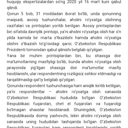
huquqiy ekspertizalardan soʼng 2020 yil 16 mart kuni qabul
qilindi.
Qonun 5 bob, 31 moddadan iborat boʼlib, unda qonunning
maqsadi, asosiy tushunchalar, aholini roʼyxatga olishning
vazifalari va printsiplari yoritib berilgan. Аsosiy printsiplardan
biri sifatida davriylik printsipi, yaʼni aholini roʼyxatga olish har oʼn
yilda kamida bir marta oʼtkazilishi hamda aholini roʼyxatga
olishni oʼtkazish toʼgʼrisidagi qaror, Oʼzbekiston Respublikasi
Prezidenti tomonidan qabul qilinishi belgilab qoʼyilgan.
Yana bir muhim printsiplardan biri, bu shaxsga doir
maʼlumotlarning maxfiyligi boʼlib, bunda aholini roʼyxatga olish
jarayonida yigʼilgan shaxsga doir maʼlumotlar maxfiy
hisoblanishi, ular respondentning roziligisiz oshkor etilmasligi va
tarqatilmasligi qatʼiy belgilab qoʼyilgan.
Qonunda respondent tushunchasiga ham aniqlik kiritib ketilgan,
yaʼni respondentlar – aholini roʼyxatga olish sanasida
Oʼzbekiston Respublikasi hududida boʼlgan Oʼzbekiston
Respublikasi fuqarolari, chet el fuqarolari va fuqaroligi
boʼlmagan shaxslar hisoblanadi. Shuningdek, Oʼzbekiston
Respublikasida doimiy yashovchi, lekin aholini roʼyxatga olish
sanasida uning hududidan tashqarida boʼlgan Oʼzbekiston
Respublikasi fuqarolari ham respondent hisoblanishi yoritib