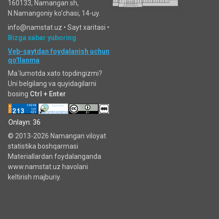
160133, Namangan sh,
N.Namangoniy ko'chasi, 14-uy.
info@namstat.uz •
Sayt xaritasi
•
Bizga xabar yuboring
Veb-saytdan foydalanish uchun
qo'llanma
Ma`lumotda xato topdingizmi?
Uni belgilang va quyidagilarni
bosing
Ctrl + Enter
Onlayn: 36
© 2013-2026 Namangan viloyat
statistika boshqarmasi
Materiallardan foydalanganda
www.namstat.uz havolani
keltirish majburiy.