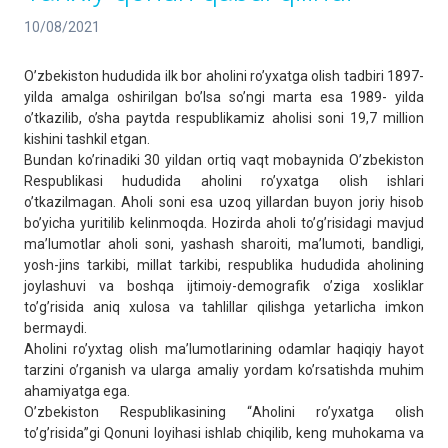
10/08/2021
Oʼzbekiston hududida ilk bor aholini roʼyxatga olish tadbiri 1897-
yilda amalga oshirilgan boʼlsa soʼngi marta esa 1989- yilda
oʼtkazilib, oʼsha paytda respublikamiz aholisi soni 19,7 million
kishini tashkil etgan.
Bundan koʼrinadiki 30 yildan ortiq vaqt mobaynida Oʼzbekiston
Respublikasi hududida aholini roʼyxatga olish ishlari
oʼtkazilmagan. Аholi soni esa uzoq yillardan buyon joriy hisob
boʼyicha yuritilib kelinmoqda. Hozirda aholi toʼgʼrisidagi mavjud
maʼlumotlar aholi soni, yashash sharoiti, maʼlumoti, bandligi,
yosh-jins tarkibi, millat tarkibi, respublika hududida aholining
joylashuvi va boshqa ijtimoiy-demografik oʼziga xosliklar
toʼgʼrisida aniq xulosa va tahlillar qilishga yetarlicha imkon
bermaydi.
Аholini roʼyxtag olish maʼlumotlarining odamlar haqiqiy hayot
tarzini oʼrganish va ularga amaliy yordam koʼrsatishda muhim
ahamiyatga ega.
Oʼzbekiston Respublikasining “Аholini roʼyxatga olish
toʼgʼrisida”gi Qonuni loyihasi ishlab chiqilib, keng muhokama va