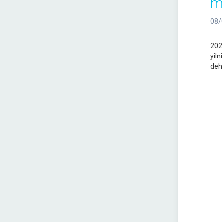
m
08/
202
yil
dehq