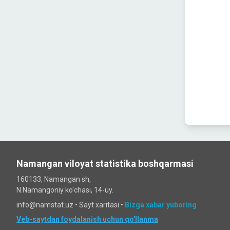
Namangan viloyat statistika boshqarmasi
160133, Namangan sh,
N.Namangoniy ko'chasi, 14-uy.
info@namstat.uz •
Sayt xaritasi
•
Bizga xabar yuboring
Veb-saytdan foydalanish uchun qo'llanma