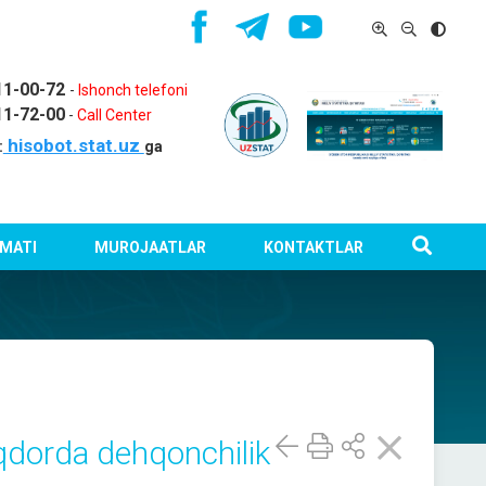
11-00-72
-
Ishonch telefoni
11-72-00
-
Call Center
hisobot.stat.uz
:
ga
MATI
MUROJAATLAR
KONTAKTLAR
dorda dehqonchilik