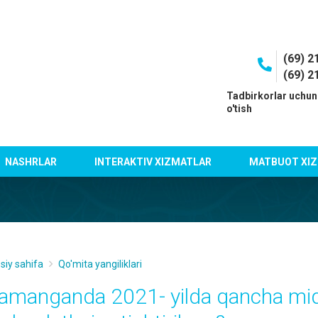
(69) 2
(69) 2
I
Tadbirkorlar uchun
o'tish
NASHRLAR
INTERAKTIV XIZMATLAR
MATBUOT XIZ
siy sahifa
Qo'mita yangiliklari
amanganda 2021- yilda qancha miq