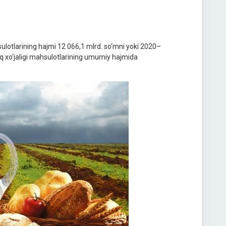
ulotlarining hajmi 12 066,1 mlrd. so‘mni yoki 2020–
loq xo‘jaligi mahsulotlarining umumiy hajmida