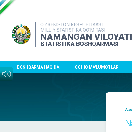
O‘ZBEKISTON RESPUBLIKASI
MILLIY STATISTIKA QO‘MITASI
NAMANGAN VILOYAT
STATISTIKA BOSHQARMASI
BOSHQARMA HAQIDA
OCHIQ MA'LUMOTLAR
Aso
N