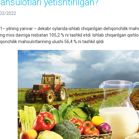
ahsulotlari yetishtirilgan?
02/2022
1– yilning yanvar – dekabr oylarida ishlab chiqarilgan dehqonchilik mahs
ning mos davriga nisbatan 105,2 % ni tashkil etdi. Ishlab chiqarilgan qish
onchilik mahsulotlarining ulushi 56,4 % ni tashkil qildi.