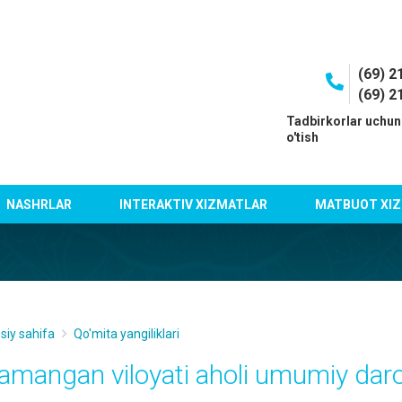
(69) 2
(69) 2
I
Tadbirkorlar uchun
o'tish
NASHRLAR
INTERAKTIV XIZMATLAR
MATBUOT XIZ
siy sahifa
Qo'mita yangiliklari
amangan viloyati aholi umumiy daro