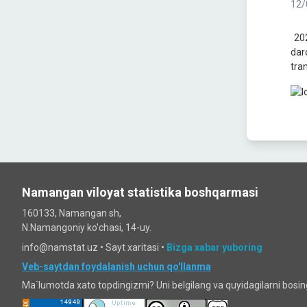
12/
202
dar
tra
Namangan viloyat statistika boshqarmasi
160133, Namangan sh,
N.Namangoniy ko'chasi, 14-uy.
info@namstat.uz •
Sayt xaritasi
•
Bizga xabar yuboring
Veb-saytdan foydalanish uchun qo'llanma
Ma`lumotda xato topdingizmi? Uni belgilang va quyidagilarni bosi