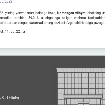
05/2022
2- yilning yanvar-mart holatiga ko‘ra,
Namangan viloyati
aholining u
omadlar tarkibida 59,0 % ulushga ega bo‘lgan mehnat faoliyatidan
nsfertlardan olingan daromadlarning sezilarli o‘zgarishi hisobiga yuzaga
ng
Ctrl + Enter