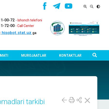
11-00-72
-
Ishonch telefoni
11-72-00
-
Call Center
hisobot.stat.uz
:
ga
MATI
MUROJAATLAR
KONTAKTLAR
madlari tarkibi