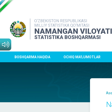
O‘ZBEKISTON RESPUBLIKASI
MILLIY STATISTIKA QO‘MITASI
NAMANGAN VILOYAT
STATISTIKA BOSHQARMASI
BOSHQARMA HAQIDA
OCHIQ MA'LUMOTLAR
Aso
N