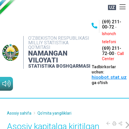
UZ
BOSHQARMA HAQIDA
(69) 211-
00-72
-
OCHIQ MA'LUMOTLAR
Ishonch
O‘ZBEKISTON RESPUBLIKASI
NASHRLAR
telefoni
MILLIY STATISTIKA
QO‘MITASI
(69) 211-
INTERAKTIV XIZMATLAR
NAMANGAN
72-00
-
Call
VILOYATI
MATBUOT XIZMATI
Center
STATISTIKA BOSHQARMASI
Tadbirkorlar
MUROJAATLAR
uchun:
hisobot.stat.uz
KONTAKTLAR
ga o'tish
Asosiy sahifa
Qo'mita yangiliklari
Asosiy kapitalga kiritilgan