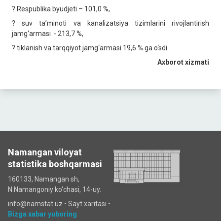
? Respublika byudjeti – 101,0 %,
? suv ta’minoti va kanalizatsiya tizimlarini rivojlantirish
jamg‘armasi - 213,7 %,
? tiklanish va tarqqiyot jamg‘armasi 19,6 % ga o‘sdi.
Axborot xizmati
Namangan viloyat
statistika boshqarmasi
160133, Namangan sh,
N.Namangoniy ko'chasi, 14-uy.
info@namstat.uz •
Sayt xaritasi
•
Bizga xabar yuboring