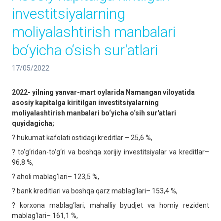
investitsiyalarning
moliyalashtirish manbalari
bo‘yicha o‘sish sur'atlari
17/05/2022
2022- yilning yanvar-mart oylarida Namangan viloyatida
asosiy kapitalga kiritilgan investitsiyalarning
moliyalashtirish manbalari bo‘yicha o‘sih sur'atlari
quyidagicha;
? hukumat kafolati ostidagi kreditlar – 25,6 %,
? to‘g‘ridan-to‘g‘ri va boshqa xorijiy investitsiyalar va kreditlar–
96,8 %,
? aholi mablag‘lari– 123,5 %,
? bank kreditlari va boshqa qarz mablag‘lari– 153,4 %,
? korxona mablag‘lari, mahalliy byudjet va homiy rezident
mablag‘lari– 161,1 %,