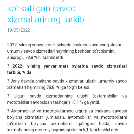
ko‘rsatilgan savdo
xizmatlarining tarkibi
19/05/2022
2022- yilning yanvar-mart oylarida chakana savdoning ulushi
umumiy savdo xizmatlari hajmining beshdan to‘rt qismini,
aniqrog‘i, 78,8 % ni tashkil etdi.
?
2022- yilning yanvar-mart oylarida savdo xizmatlari
tarkibi, % da;
? Joriy davrda chakana savdo xizmatlari ulushi, umumiy savdo
xizmatlari hajmining 78,8 % iga to‘g‘ri keladi.
? Ulgurji savdo xizmatlarining ulushi (avtomobillar va
mototsikllar savdosidan tashqari) 15,1 % ga yetdi.
? Avtomobillar va mototsikllarning ulgurji va chakana savdosi
bo‘yicha xizmatlar, jumladan, avtomobillar va mototsikllarni
ta‘mirlash bo‘yicha xizmatlarni qo‘shgan holda, savdo
xizmatlarining umumiy hajmidagi ulushi 6,1 % ni tashkil etdi.