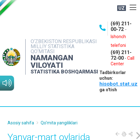
UZ
BOSHQARMA HAQIDA
(69) 211-
00-72
-
OCHIQ MA'LUMOTLAR
Ishonch
O‘ZBEKISTON RESPUBLIKASI
NASHRLAR
telefoni
MILLIY STATISTIKA
QO‘MITASI
(69) 211-
INTERAKTIV XIZMATLAR
NAMANGAN
72-00
-
Call
VILOYATI
MATBUOT XIZMATI
Center
STATISTIKA BOSHQARMASI
Tadbirkorlar
MUROJAATLAR
uchun:
hisobot.stat.uz
KONTAKTLAR
ga o'tish
Asosiy sahifa
Qo'mita yangiliklari
Yanvar-mart oylarida