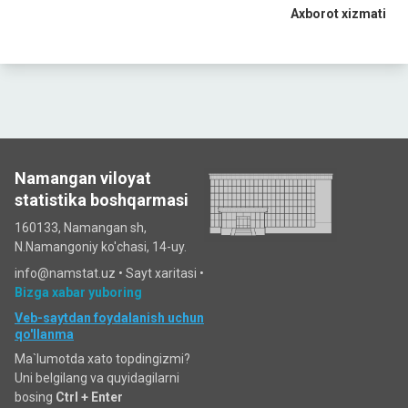
Axborot xizmati
Namangan viloyat
statistika boshqarmasi
160133, Namangan sh,
N.Namangoniy ko'chasi, 14-uy.
info@namstat.uz •
Sayt xaritasi
•
Bizga xabar yuboring
Veb-saytdan foydalanish uchun
qo'llanma
Ma`lumotda xato topdingizmi?
Uni belgilang va quyidagilarni
bosing
Ctrl + Enter