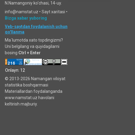
N.Namangoniy ko'chasi, 14-uy.
info@namstat.uz •
Sayt xaritasi
•
Bizga xabar yuboring
Veb-saytdan foydalanish uchun
qo'llanma
Ma`lumotda xato topdingizmi?
Uni belgilang va quyidagilarni
bosing
Ctrl + Enter
Onlayn: 12
© 2013-2026 Namangan viloyat
statistika boshqarmasi
Materiallardan foydalanganda
www.namstat.uz havolani
keltirish majburiy.