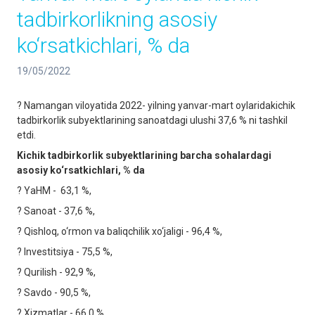
tadbirkorlikning asosiy
ko‘rsatkichlari, % da
19/05/2022
? Namangan viloyatida 2022- yilning yanvar-mart oylaridakichik
tadbirkorlik subyektlarining sanoatdagi ulushi 37,6 % ni tashkil
etdi.
Kichik tadbirkorlik subyektlarining barcha sohalardagi
asosiy ko‘rsatkichlari, % da
? YaHM - 63,1 %,
? Sanoat - 37,6 %,
? Qishloq, o‘rmon va baliqchilik xo‘jaligi - 96,4 %,
? Investitsiya - 75,5 %,
? Qurilish - 92,9 %,
? Savdo - 90,5 %,
? Xizmatlar - 66,0 %,