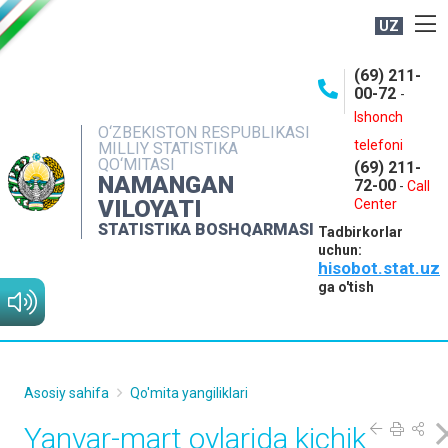
UZ
BOSHQARMA HAQIDA
(69) 211-
00-72
-
OCHIQ MA'LUMOTLAR
Ishonch
O‘ZBEKISTON RESPUBLIKASI
NASHRLAR
telefoni
MILLIY STATISTIKA
QO‘MITASI
(69) 211-
INTERAKTIV XIZMATLAR
NAMANGAN
72-00
-
Call
VILOYATI
MATBUOT XIZMATI
Center
STATISTIKA BOSHQARMASI
Tadbirkorlar
MUROJAATLAR
uchun:
hisobot.stat.uz
KONTAKTLAR
ga o'tish
Asosiy sahifa
Qo'mita yangiliklari
Yanvar-mart oylarida kichik