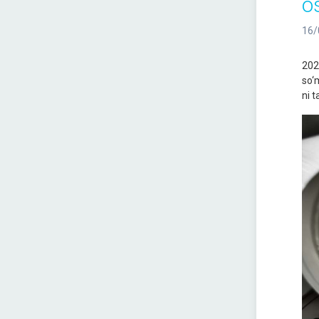
os
16/
202
so‘m
ni t