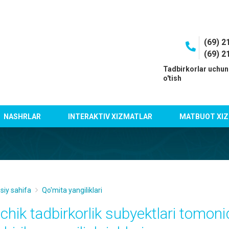
(69) 2
(69) 2
I
Tadbirkorlar uchun
o'tish
NASHRLAR
INTERAKTIV XIZMATLAR
MATBUOT XIZ
siy sahifa
Qo'mita yangiliklari
ichik tadbirkorlik subyektlari tomo