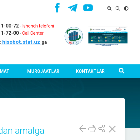
11-00-72
-
Ishonch telefoni
11-72-00
-
Call Center
hisobot.stat.uz
:
ga
MATI
MUROJAATLAR
KONTAKTLAR
nidan amalga