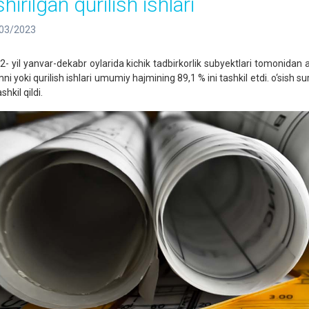
hirilgan qurilish ishlari
03/2023
2- yil yanvar-dekabr oylarida kichik tadbirkorlik subyektlari tomonidan am
ni yoki qurilish ishlari umumiy hajmining 89,1 % ini tashkil etdi. o‘sish 
ashkil qildi.