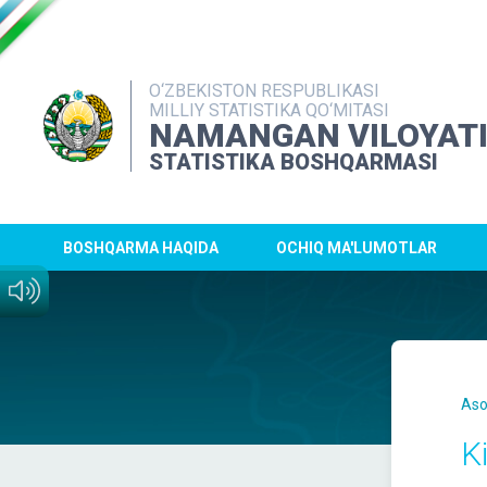
O‘ZBEKISTON RESPUBLIKASI
MILLIY STATISTIKA QO‘MITASI
NAMANGAN VILOYAT
STATISTIKA BOSHQARMASI
BOSHQARMA HAQIDA
OCHIQ MA'LUMOTLAR
Aso
K