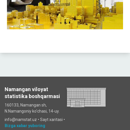
Namangan viloyat
statistika boshqarmasi
160133, Namangan sh,
N.Namangoniy ko'chasi, 14-uy.
info@namstat.uz •
Sayt xaritasi
•
Bizga xabar yuboring