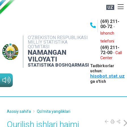
UZ
BOSHQARMA HAQIDA
(69) 211-
00-72
-
OCHIQ MA'LUMOTLAR
Ishonch
O‘ZBEKISTON RESPUBLIKASI
NASHRLAR
telefoni
MILLIY STATISTIKA
QO‘MITASI
(69) 211-
INTERAKTIV XIZMATLAR
NAMANGAN
72-00
-
Call
VILOYATI
MATBUOT XIZMATI
Center
STATISTIKA BOSHQARMASI
Tadbirkorlar
MUROJAATLAR
uchun:
hisobot.stat.uz
KONTAKTLAR
ga o'tish
Asosiy sahifa
Qo'mita yangiliklari
Qurilish ishlari hajmi