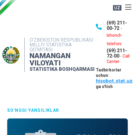
UZ
BOSHQARMA HAQIDA
(69) 211-
00-72
-
OCHIQ MA'LUMOTLAR
Ishonch
O‘ZBEKISTON RESPUBLIKASI
NASHRLAR
telefoni
MILLIY STATISTIKA
QO‘MITASI
(69) 211-
INTERAKTIV XIZMATLAR
NAMANGAN
72-00
-
Call
VILOYATI
MATBUOT XIZMATI
Center
STATISTIKA BOSHQARMASI
Tadbirkorlar
MUROJAATLAR
uchun:
hisobot.stat.uz
KONTAKTLAR
ga o'tish
SO'NGGI YANGILIKLAR