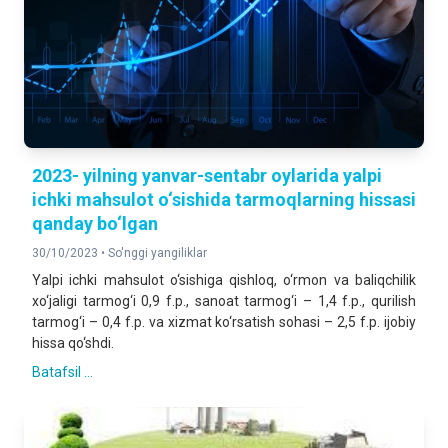
2023- yilning yanvar-sentabr oylarida yalpi
ichki mahsulot o‘sishida tarmoqlarning hissasi
qanday bo‘lgan
30/10/2023 •
So'nggi yangiliklar
Yalpi ichki mahsulot o‘sishiga qishloq, o‘rmon va baliqchilik
xo‘jaligi tarmog‘i 0,9 f.p., sanoat tarmog‘i – 1,4 f.p., qurilish
tarmog‘i – 0,4 f.p. va хizmat ko‘rsatish sohasi – 2,5 f.p. ijobiy
hissa qo‘shdi.
Batafsil ...