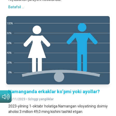
Batafsil ...
Namanganda erkaklar ko‘pmi yoki ayollar?
01/11/2023 •
So'nggi yangiliklar
2023-yilning 1-oktabr holatiga Namangan viloyatining doimiy
aholisi 3 million 49,0 ming kishini tashkil etgan.