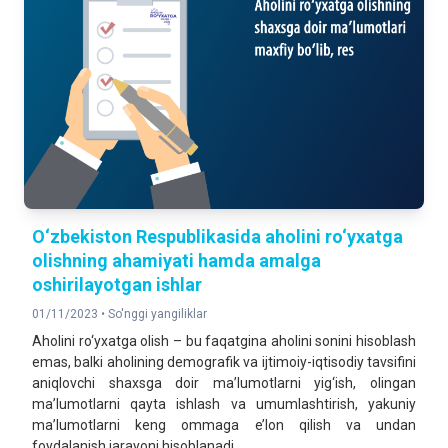
O‘zbеkiston Rеspublikasida aholini ro‘yxatga
olishning ahamiyati hamda amalga
oshirilayotgan ishlar
01/11/2023 •
So'nggi yangiliklar
Aholini ro‘yxatga olish – bu faqatgina aholini sonini hisoblash
emas, balki aholining demografik va ijtimoiy-iqtisodiy tavsifini
aniqlovchi shaxsga doir ma’lumotlarni yig‘ish, olingan
ma’lumotlarni qayta ishlash va umumlashtirish, yakuniy
ma’lumotlarni keng ommaga e’lon qilish va undan
foydalanish jarayoni hisoblanadi.