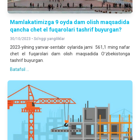
Mamlakatimizga 9 oyda dam olish maqsadida
qancha chet el fuqarolari tashrif buyurgan?
30/10/2023 •
So'nggi yangiliklar
2023-yilning yanvar-sentabr oylarida jami 561,1 ming nafar
chet el fuqarolari dam olish maqsadida Oʻzbekistonga
tashrif buyurgan.
Batafsil ...