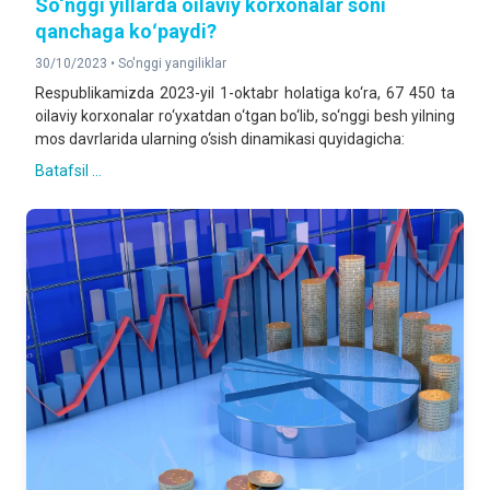
So‘nggi yillarda oilaviy korxonalar soni
qanchaga koʻpaydi?
30/10/2023 •
So'nggi yangiliklar
Respublikamizda 2023-yil 1-oktabr holatiga ko‘ra, 67 450 ta
oilaviy korxonalar ro‘yxatdan o‘tgan bo‘lib, so‘nggi besh yilning
mos davrlarida ularning o‘sish dinamikasi quyidagicha:
Batafsil ...