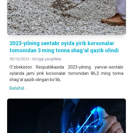
2023-yilning sentabr oyida yirik korxonalar
tomonidan 3 ming tonna shagʻal qazib olindi
30/10/2023 •
So'nggi yangiliklar
Oʻzbekiston Respublikasida 2023-yilning yanvar-sentabr
oylarida jami yirik korxonalar tomonidan 86,3 ming tonna
shagʻal qazib olingan boʻlib,
Batafsil ...