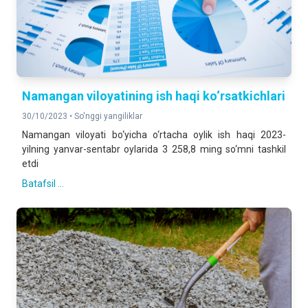
Namangan viloyatining ish haqi ko‘rsatkichlari
30/10/2023 •
So'nggi yangiliklar
Namangan viloyati bo‘yicha o‘rtacha oylik ish haqi 2023-
yilning yanvar-sentabr oylarida 3 258,8 ming so‘mni tashkil
etdi
Batafsil ...