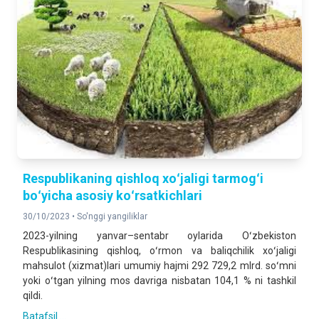
Respublikaning qishloq xoʻjaligi tarmogʻi
boʻyicha asosiy koʻrsatkichlari
30/10/2023 •
So'nggi yangiliklar
2023-yilning yanvar–sentabr oylarida Oʻzbekiston
Respublikasining qishloq, oʻrmon va baliqchilik xoʻjaligi
mahsulot (xizmat)lari umumiy hajmi 292 729,2 mlrd. soʻmni
yoki oʻtgan yilning mos davriga nisbatan 104,1 % ni tashkil
qildi.
Batafsil ...