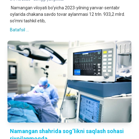
Namangan viloyati bo‘yicha 2023-yilning yanvar-sentabr
oylarida chakana savdo tovar aylanmasi 12 trln. 933,2 mlrd.
so‘mni tashkil etib,
Batafsil ...
Namangan shahrida sog‘likni saqlash sohasi
rivojlanmoqda