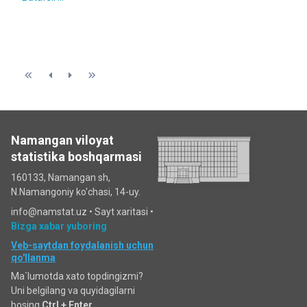
Namangan viloyat
statistika boshqarmasi
160133, Namangan sh,
N.Namangoniy ko'chasi, 14-uy.
info@namstat.uz •
Sayt xaritasi
•
Bizga xabar yuboring
Veb-saytdan foydalanish uchun
qo'llanma
Ma`lumotda xato topdingizmi?
Uni belgilang va quyidagilarni
bosing
Ctrl + Enter