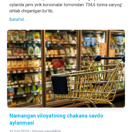
oylarida jami yirik korxonalar tomonidan 734,6 tonna saryogʻ
ishlab chiqarilgan boʻlib,
Batafsil ...
Namangan viloyatining chakana savdo
aylanmasi
31/10/2023 •
So'nggi yangiliklar