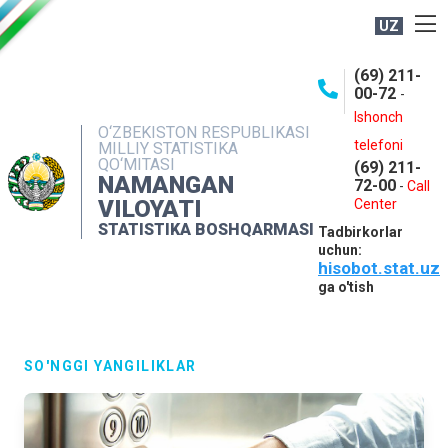
UZ
BOSHQARMA HAQIDA
(69) 211-
00-72
-
OCHIQ MA'LUMOTLAR
Ishonch
O‘ZBEKISTON RESPUBLIKASI
NASHRLAR
telefoni
MILLIY STATISTIKA
QO‘MITASI
(69) 211-
INTERAKTIV XIZMATLAR
NAMANGAN
72-00
-
Call
VILOYATI
MATBUOT XIZMATI
Center
STATISTIKA BOSHQARMASI
Tadbirkorlar
MUROJAATLAR
uchun:
hisobot.stat.uz
KONTAKTLAR
ga o'tish
SO'NGGI YANGILIKLAR