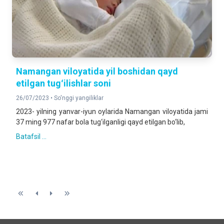
Namangan viloyatida yil boshidan qayd
etilgan tugʻilishlar soni
26/07/2023 •
So'nggi yangiliklar
2023- yilning yanvar-iyun oylarida Namangan viloyatida jami
37 ming 977 nafar bola tug‘ilganligi qayd etilgan bo‘lib,
Batafsil ...