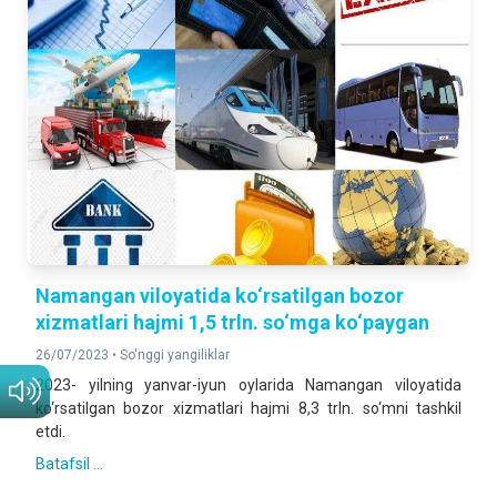
Namangan viloyatida ko‘rsatilgan bozor
xizmatlari hajmi 1,5 trln. so‘mga ko‘paygan
26/07/2023 •
So'nggi yangiliklar
2023- yilning yanvar-iyun oylarida Namangan viloyatida
ko‘rsatilgan bozor xizmatlari hajmi 8,3 trln. so‘mni tashkil
etdi.
Batafsil ...