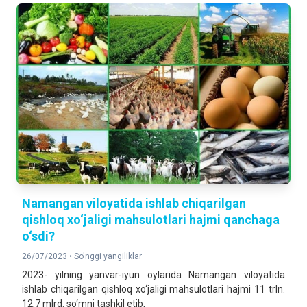
Namangan viloyatida ishlab chiqarilgan
qishloq xo‘jaligi mahsulotlari hajmi qanchaga
o‘sdi?
26/07/2023 •
So'nggi yangiliklar
2023- yilning yanvar-iyun oylarida Namangan viloyatida
ishlab chiqarilgan qishloq xo‘jaligi mahsulotlari hajmi 11 trln.
12,7 mlrd. so‘mni tashkil etib,