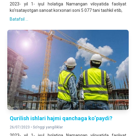
2023- yil 1- iyul holatiga Namangan viloyatida faoliyat
ko‘rsatayotgan sanoat korxonari soni 5 077 tani tashkil etib,
Batafsil ...
Qurilish ishlari hajmi qanchaga ko‘paydi?
26/07/2023 •
So'nggi yangiliklar
2023- yil 1- iyul holatiga Namangan viloyatida faoliyat