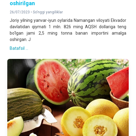
oshirilgan
26/07/2023 •
So'nggi yangiliklar
Joriy yilning yanvar-iyun oylarida Namangan viloyati Ekvador
davlatidan qiymati 1 mln. 826 ming AQSH dollariga teng
bo‘lgan jami 2,5 ming tonna banan importini amalga
oshirgan. J
Batafsil ...