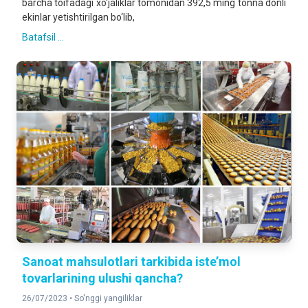
barcha toifadagi xo‘jaliklar tomonidan 392,5 ming tonna donli
ekinlar yetishtirilgan bo‘lib,
Batafsil ...
Sanoat mahsulotlari tarkibida iste’mol
tovarlarining ulushi qancha?
26/07/2023 •
So'nggi yangiliklar