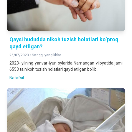
Qaysi hududda nikoh tuzish holatlari ko‘proq
qayd etilgan?
26/07/2023 •
So'nggi yangiliklar
2023- yilning yanvar-iyun oylarida Namangan viloyatida jami
6553 ta nikoh tuzish holatlari qayd etilgan bo‘lib,
Batafsil ...