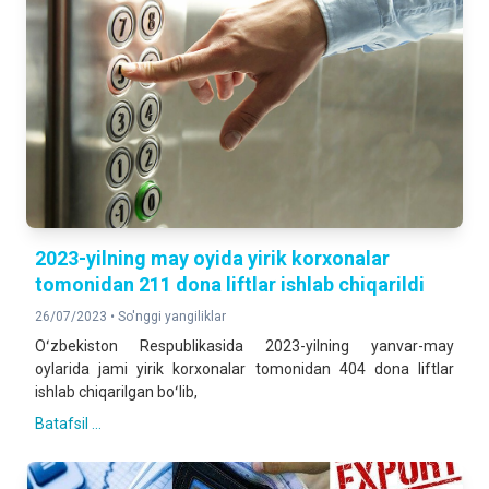
2023-yilning may oyida yirik korxonalar
tomonidan 211 dona liftlar ishlab chiqarildi
26/07/2023 •
So'nggi yangiliklar
Oʻzbekiston Respublikasida 2023-yilning yanvar-may
oylarida jami yirik korxonalar tomonidan 404 dona liftlar
ishlab chiqarilgan boʻlib,
Batafsil ...