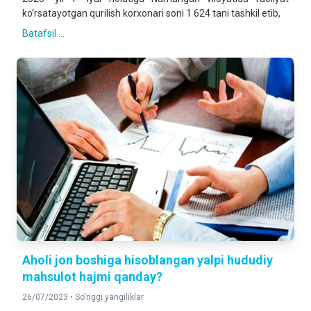
ko‘rsatayotgan qurilish korxonari soni 1 624 tani tashkil etib,
Batafsil ...
Aholi jon boshiga hisoblangan yalpi hududiy
mahsulot hajmi qanday?
26/07/2023 •
So'nggi yangiliklar