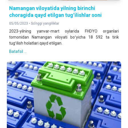
Namangan viloyatida yilning birinchi
choragida qayd etilgan tugʻilishlar soni
05/05/2023 •
So'nggi yangiliklar
2023-yilning yanvar-mart oylarida FHDYO organlari
tomonidan Namangan viloyati boʻyicha 18 592 ta tirik
tugʻilish holatlari qayd etilgan.
Batafsil ...