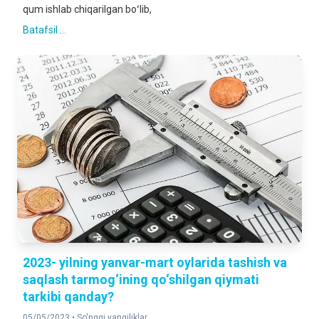
qum ishlab chiqarilgan boʻlib,
Batafsil ...
2023- yilning yanvar-mart oylarida tashish va
saqlash tarmog‘ining qo‘shilgan qiymati
tarkibi qanday?
05/05/2023 •
So'nggi yangiliklar