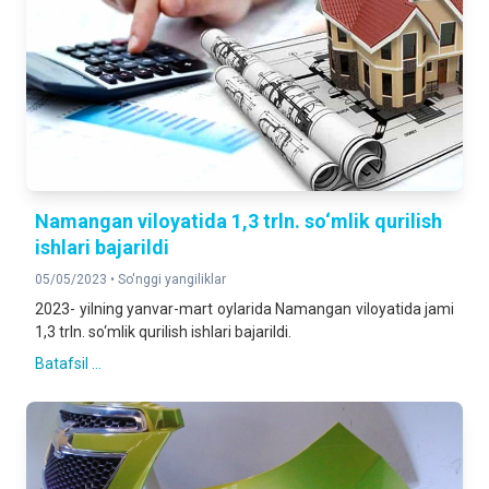
Namangan viloyatida 1,3 trln. so‘mlik qurilish
ishlari bajarildi
05/05/2023 •
So'nggi yangiliklar
2023- yilning yanvar-mart oylarida Namangan viloyatida jami
1,3 trln. so‘mlik qurilish ishlari bajarildi.
Batafsil ...