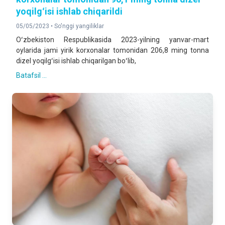
yoqilgʻisi ishlab chiqarildi
05/05/2023 •
So'nggi yangiliklar
Oʻzbekiston Respublikasida 2023-yilning yanvar-mart
oylarida jami yirik korxonalar tomonidan 206,8 ming tonna
dizel yoqilgʻisi ishlab chiqarilgan boʻlib,
Batafsil ...