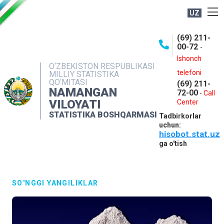
UZ
BOSHQARMA HAQIDA
(69) 211-
00-72
-
OCHIQ MA'LUMOTLAR
Ishonch
O‘ZBEKISTON RESPUBLIKASI
NASHRLAR
telefoni
MILLIY STATISTIKA
QO‘MITASI
(69) 211-
INTERAKTIV XIZMATLAR
NAMANGAN
72-00
-
Call
VILOYATI
MATBUOT XIZMATI
Center
STATISTIKA BOSHQARMASI
Tadbirkorlar
MUROJAATLAR
uchun:
hisobot.stat.uz
KONTAKTLAR
ga o'tish
SO'NGGI YANGILIKLAR