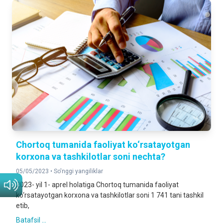
Chortoq tumanida faoliyat ko‘rsatayotgan
korxona va tashkilotlar soni nechta?
05/05/2023 •
So'nggi yangiliklar
2023- yil 1- aprel holatiga Chortoq tumanida faoliyat
ko‘rsatayotgan korxona va tashkilotlar soni 1 741 tani tashkil
etib,
Batafsil ...