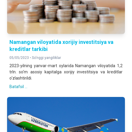
Namangan viloyatida xorijiy investitsiya va
kreditlar tarkibi
05/05/2023 •
So'nggi yangiliklar
2023-yilning yanvar-mart oylarida Namangan viloyatida 1,2
trln. so‘m asosiy kapitalga xorijiy investitsiya va kreditlar
o‘zlashtirildi.
Batafsil ...