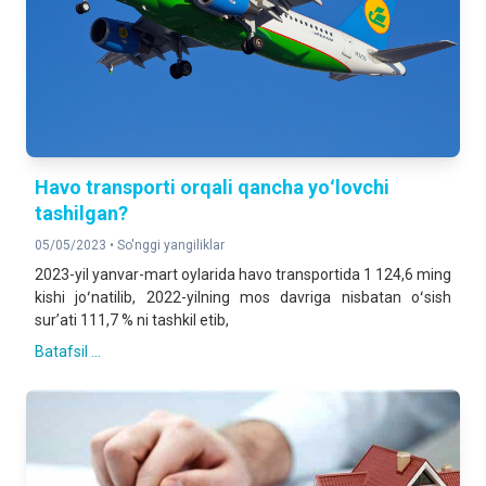
Havo transporti orqali qancha yoʻlovchi
tashilgan?
05/05/2023 •
So'nggi yangiliklar
2023-yil yanvar-mart oylarida havo transportida 1 124,6 ming
kishi joʻnatilib, 2022-yilning mos davriga nisbatan oʻsish
surʼati 111,7 % ni tashkil etib,
Batafsil ...