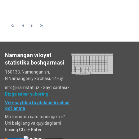
Namangan viloyat
statistika boshqarmasi
160133, Namangan sh,
N.Namangoniy ko'chasi, 14-uy.
info@namstat.uz •
Sayt xaritasi
•
Bizga xabar yuboring
Veb-saytdan foydalanish uchun
qo'llanma
Ma`lumotda xato topdingizmi?
Uni belgilang va quyidagilarni
bosing
Ctrl + Enter