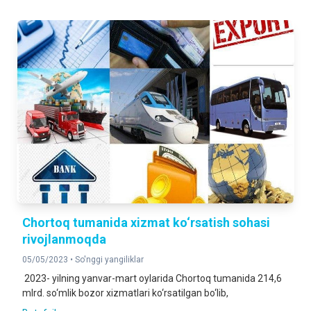
Chortoq tumanida xizmat ko‘rsatish sohasi
rivojlanmoqda
05/05/2023 •
So'nggi yangiliklar
2023- yilning yanvar-mart oylarida Chortoq tumanida 214,6
mlrd. so‘mlik bozor xizmatlari ko‘rsatilgan bo‘lib,