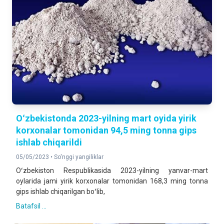
Oʻzbekistonda 2023-yilning mart oyida yirik
korxonalar tomonidan 94,5 ming tonna gips
ishlab chiqarildi
05/05/2023 •
So'nggi yangiliklar
Oʻzbekiston Respublikasida 2023-yilning yanvar-mart
oylarida jami yirik korxonalar tomonidan 168,3 ming tonna
gips ishlab chiqarilgan boʻlib,
Batafsil ...