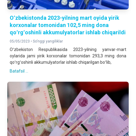
Oʻzbekistonda 2023-yilning mart oyida yirik
korxonalar tomonidan 102,5 ming dona
qoʻrgʻoshinli akkumulyatorlar ishlab chiqarildi
05/05/2023 •
So'nggi yangiliklar
Oʻzbekiston Respublikasida 2023-yilning yanvar-mart
oylarida jami yirik korxonalar tomonidan 293,3 ming dona
qoʻrgʻoshinli akkumulyatorlar ishlab chiqarilgan boʻlib,
Batafsil ...