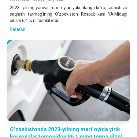
2023- yilning yanvar-mart oylari yakunlariga ko‘ra, tashish va
saqlash tarmog‘ining O‘zbekiston Respublikasi YAIMidagi
ulushi 6,4 % ni tashkil etdi.
Batafsil ...
Oʻzbekistonda 2023-yilning mart oyida yirik
korxonalar tomonidan 96,1 ming tonna dizel