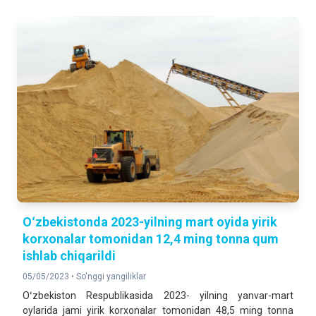
Oʻzbekistonda 2023-yilning mart oyida yirik
korxonalar tomonidan 12,4 ming tonna qum
ishlab chiqarildi
05/05/2023 •
So'nggi yangiliklar
Oʻzbekiston Respublikasida 2023- yilning yanvar-mart
oylarida jami yirik korxonalar tomonidan 48,5 ming tonna