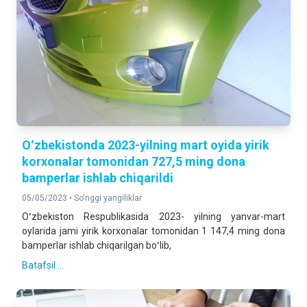
Oʻzbekistonda 2023-yilning mart oyida yirik
korxonalar tomonidan 727,5 ming dona
bamperlar ishlab chiqarildi
05/05/2023 •
So'nggi yangiliklar
Oʻzbekiston Respublikasida 2023- yilning yanvar-mart
oylarida jami yirik korxonalar tomonidan 1 147,4 ming dona
bamperlar ishlab chiqarilgan boʻlib,
Batafsil ...