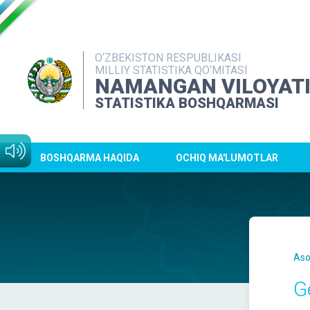
O‘ZBEKISTON RESPUBLIKASI
MILLIY STATISTIKA QO‘MITASI
NAMANGAN VILOYAT
STATISTIKA BOSHQARMASI
BOSHQARMA HAQIDA
OCHIQ MA'LUMOTLAR
Aso
G