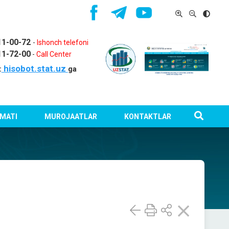
11-00-72
-
Ishonch telefoni
11-72-00
-
Call Center
hisobot.stat.uz
:
ga
MATI
MUROJAATLAR
KONTAKTLAR