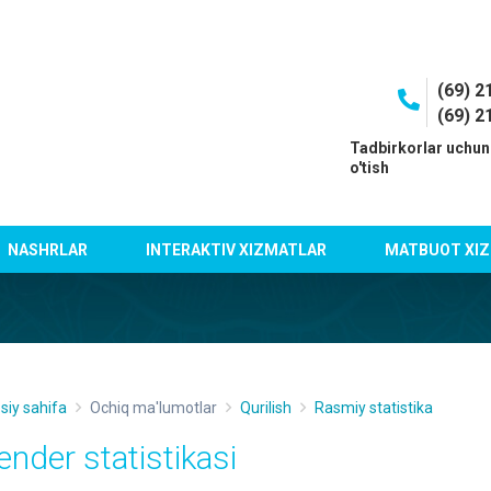
(69) 2
(69) 2
I
Tadbirkorlar uchun
o'tish
NASHRLAR
INTERAKTIV XIZMATLAR
MATBUOT XIZ
siy sahifa
Ochiq ma'lumotlar
Qurilish
Rasmiy statistika
ender statistikasi