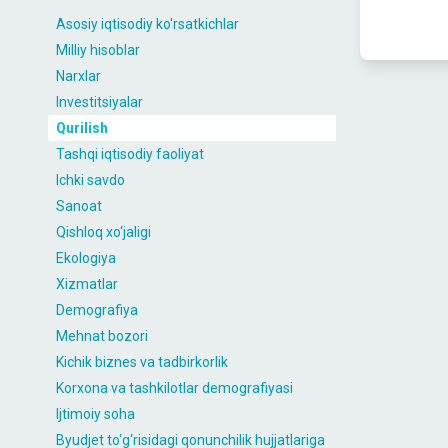
Asosiy iqtisodiy ko'rsatkichlar
Milliy hisoblar
Narxlar
Investitsiyalar
Qurilish
Tashqi iqtisodiy faoliyat
Ichki savdo
Sanoat
Qishloq xo‘jaligi
Ekologiya
Xizmatlar
Demografiya
Mehnat bozori
Kichik biznes va tadbirkorlik
Korxona va tashkilotlar demografiyasi
Ijtimoiy soha
Byudjet to‘g‘risidagi qonunchilik hujjatlariga