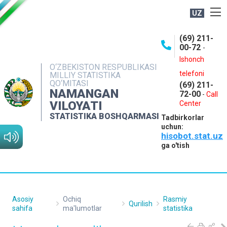
UZ
BOSHQARMA HAQIDA
(69) 211-
00-72
-
OCHIQ MA'LUMOTLAR
Ishonch
O‘ZBEKISTON RESPUBLIKASI
NASHRLAR
telefoni
MILLIY STATISTIKA
QO‘MITASI
(69) 211-
INTERAKTIV XIZMATLAR
NAMANGAN
72-00
-
Call
VILOYATI
MATBUOT XIZMATI
Center
STATISTIKA BOSHQARMASI
Tadbirkorlar
MUROJAATLAR
uchun:
hisobot.stat.uz
KONTAKTLAR
ga o'tish
Asosiy
Ochiq
Rasmiy
Qurilish
sahifa
ma'lumotlar
statistika