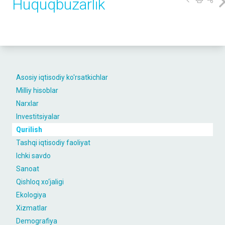
Huquqbuzarlik
Asosiy iqtisodiy ko'rsatkichlar
Milliy hisoblar
Narxlar
Investitsiyalar
Qurilish
Tashqi iqtisodiy faoliyat
Ichki savdo
Sanoat
Qishloq xo‘jaligi
Ekologiya
Xizmatlar
Demografiya