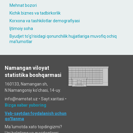
Mehnat bozori
Kichik biznes va tadbirkorlik
Korxona va tashkilotlar demografiyasi
Ijtimoiy soha
Byudjet to‘g‘risidagi qonunchilik hujjatlariga muvofiq ochiq
maʼlumotlar
Namangan viloyat
statistika boshqarmasi
160133, Namangan sh,
N.Namangoniy ko'chasi, 14-uy.
info@namstat.uz •
Sayt xaritasi
•
Bizga xabar yuboring
Veb-saytdan foydalanish uchun
qo'llanma
Ma`lumotda xato topdingizmi?