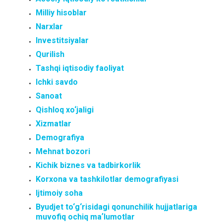
Milliy hisoblar
Narxlar
Investitsiyalar
Qurilish
Tashqi iqtisodiy faoliyat
Ichki savdo
Sanoat
Qishloq xo‘jaligi
Xizmatlar
Demografiya
Mehnat bozori
Kichik biznes va tadbirkorlik
Korxona va tashkilotlar demografiyasi
Ijtimoiy soha
Byudjet to‘g‘risidagi qonunchilik hujjatlariga
muvofiq ochiq maʼlumotlar