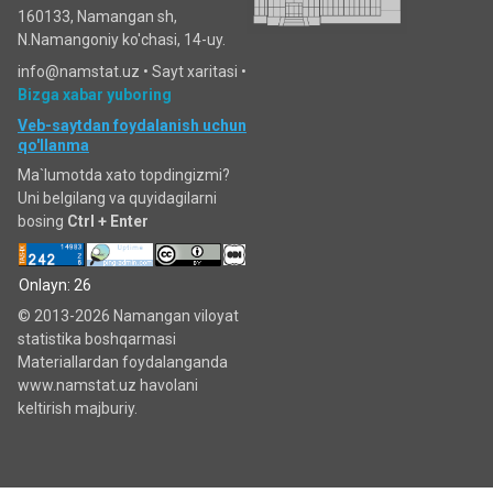
160133, Namangan sh,
N.Namangoniy ko'chasi, 14-uy.
info@namstat.uz •
Sayt xaritasi
•
Bizga xabar yuboring
Veb-saytdan foydalanish uchun
qo'llanma
Ma`lumotda xato topdingizmi?
Uni belgilang va quyidagilarni
bosing
Ctrl + Enter
Onlayn: 26
© 2013-2026 Namangan viloyat
statistika boshqarmasi
Materiallardan foydalanganda
www.namstat.uz havolani
keltirish majburiy.