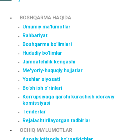
BOSHQARMA HAQIDA
Umumiy ma'lumotlar
Rahbariyat
Boshqarma bo'limlari
Hududiy bo'limlar
Jamoatchilik kengashi
Me'yoriy-huquqiy hujjatlar
Yoshlar siyosati
Bo'sh ish o'rinlari
Korrupsiyaga qarshi kurashish idoraviy
komissiyasi
Tenderlar
Rejalashtirilayotgan tadbirlar
OCHIQ MA'LUMOTLAR
Asosiy iqtisodiy ko'rsatkichlar