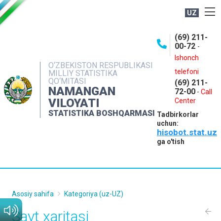
UZ
BOSHQARMA HAQIDA
(69) 211-
00-72
-
OCHIQ MA'LUMOTLAR
Ishonch
O‘ZBEKISTON RESPUBLIKASI
NASHRLAR
telefoni
MILLIY STATISTIKA
QO‘MITASI
(69) 211-
INTERAKTIV XIZMATLAR
NAMANGAN
72-00
-
Call
VILOYATI
MATBUOT XIZMATI
Center
STATISTIKA BOSHQARMASI
Tadbirkorlar
MUROJAATLAR
uchun:
hisobot.stat.uz
KONTAKTLAR
ga o'tish
Asosiy sahifa
Kategoriya (uz-UZ)
Sayt xaritasi