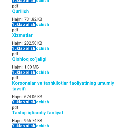
Yuklab olish
ochish
pdf
Qurilish
Hajmi:
731.82 KB
Yuklab olish
ochish
pdf
Xizmatlar
Hajmi:
282.50 KB
Yuklab olish
ochish
pdf
Qishloq xo`jaligi
Hajmi:
1.00 MB
Yuklab olish
ochish
pdf
Korxonalar va tashkilotlar faoliyatining umumiy
tavsifi
Hajmi:
674.06 KB
Yuklab olish
ochish
pdf
Tashqi iqtisodiy faoliyat
Hajmi:
965.74 KB
Yuklab olish
ochish