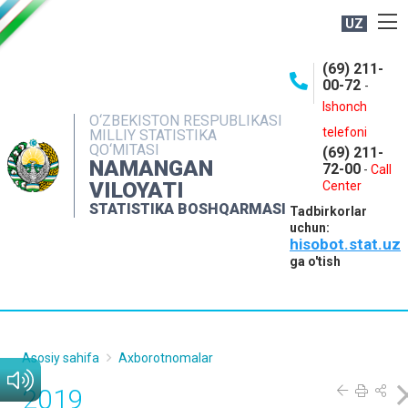
UZ
BOSHQARMA HAQIDA
(69) 211-
00-72
-
OCHIQ MA'LUMOTLAR
Ishonch
O‘ZBEKISTON RESPUBLIKASI
NASHRLAR
telefoni
MILLIY STATISTIKA
QO‘MITASI
(69) 211-
INTERAKTIV XIZMATLAR
NAMANGAN
72-00
-
Call
VILOYATI
MATBUOT XIZMATI
Center
STATISTIKA BOSHQARMASI
Tadbirkorlar
MUROJAATLAR
uchun:
hisobot.stat.uz
KONTAKTLAR
ga o'tish
Asosiy sahifa
Axborotnomalar
2019