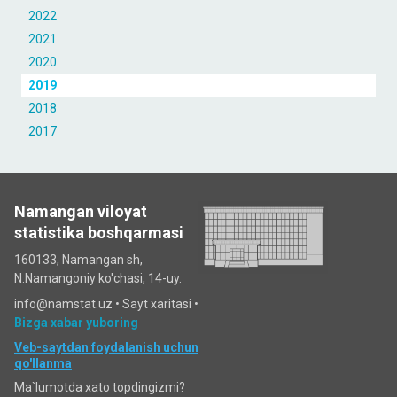
2022
2021
2020
2019
2018
2017
Namangan viloyat
statistika boshqarmasi
160133, Namangan sh,
N.Namangoniy ko'chasi, 14-uy.
info@namstat.uz •
Sayt xaritasi
•
Bizga xabar yuboring
Veb-saytdan foydalanish uchun
qo'llanma
Ma`lumotda xato topdingizmi?